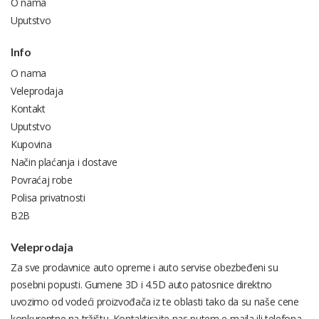
O nama
Uputstvo
Info
O nama
Veleprodaja
Kontakt
Uputstvo
Kupovina
Način plaćanja i dostave
Povraćaj robe
Polisa privatnosti
B2B
Veleprodaja
Za sve prodavnice auto opreme i auto servise obezbeđeni su
posebni popusti. Gumene 3D i 4.5D auto patosnice direktno
uvozimo od vodeći proizvođača iz te oblasti tako da su naše cene
konkurentne na tržištu. Kontaktirajte nas putem e-maila ili telefona