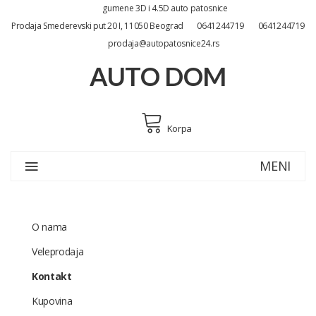
gumene 3D i 4.5D auto patosnice
Prodaja Smederevski put 20 I, 11050 Beograd
0641244719
0641244719
prodaja@autopatosnice24.rs
AUTO DOM
Korpa
MENI
O nama
Veleprodaja
Kontakt
Kupovina