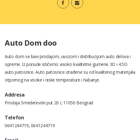
Auto Dom doo
Auto dom se bavi prodajom, uvozom i distribucijom auto delova i
opreme. Iz ponude ističemo visoko kvalitetne gumene 3D i 4.5D
auto patosnice. Auto patosnice izrađene su od kvalitenog materijala
otpornog na visoke i niske temperature i habanje.
Addresa
Prodaja Smederevski put 20 I, 11050 Beograd
Telefon
0641244719
,
0641244719