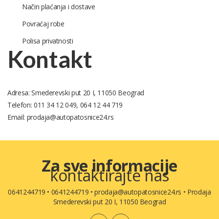
Način plaćanja i dostave
Povraćaj robe
Polisa privatnosti
Kontakt
Adresa: Smederevski put 20 I, 11050 Beograd
Telefon: 011 34 12 049, 064 12 44 719
Email: prodaja@autopatosnice24.rs
Za sve informacije
kontaktirajte nas
0641244719
•
0641244719
•
prodaja@autopatosnice24.rs
•
Prodaja
Smederevski put 20 I, 11050 Beograd