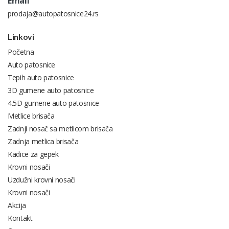
Email
prodaja@autopatosnice24.rs
Linkovi
Početna
Auto patosnice
Tepih auto patosnice
3D gumene auto patosnice
4.5D gumene auto patosnice
Metlice brisača
Zadnji nosač sa metlicom brisača
Zadnja metlica brisača
Kadice za gepek
Krovni nosači
Uzdužni krovni nosači
Krovni nosači
Akcija
Kontakt