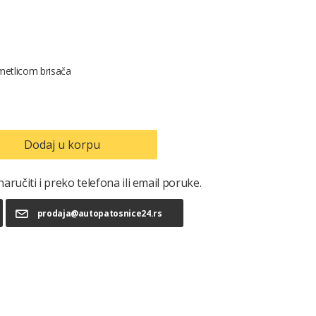
metlicom brisača
Dodaj u korpu
ručiti i preko telefona ili email poruke.
prodaja@autopatosnice24.rs