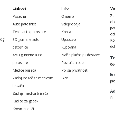
Linkovi
Info
Ve
Za
Početna
O nama
ob
Auto patosnice
Veleprodaja
pa
Tepih auto patosnice
Kontakt
obl
nog
3D gumene auto
Uputstvo
Kon
dob
patosnice
Kupovina
4.5D gumene auto
Način plaćanja i dostave
Te
patosnice
Povraćaj robe
06
Metlice brisača
Polisa privatnosti
Em
Zadnji nosač sa metlicom
B2B
pr
brisača
Ad
Zadnja metlica brisača
Pr
Kadice za gepek
Krovni nosači