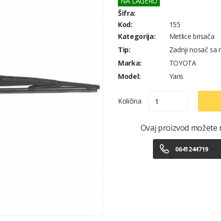
NA LAGERU
Šifra:
Kod:
155
Kategorija:
Metlice brisača
Tip:
Zadnji nosač sa 
Marka:
TOYOTA
Model:
Yaris
Količina
Ovaj proizvod možete na
0641244719