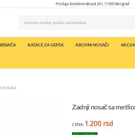
Prodaja Smederevski put 20 I, 11050 Beograd
BRISAČA
KADICE ZA GEPEK
KROVNI NOSAČI
AKCIJ
m brisača
Zadnji nosač sa metl
1.200 rsd
CENA: