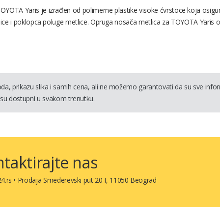
OYOTA Yaris je izrađen od polimerne plastike visoke ćvrstoce koja osigu
etlice i poklopca poluge metlice. Opruga nosača metlica za TOYOTA Yaris 
a, prikazu slika i samih cena, ali ne možemo garantovati da su sve informa
su dostupni u svakom trenutku.
taktirajte nas
4.rs
•
Prodaja Smederevski put 20 I, 11050 Beograd