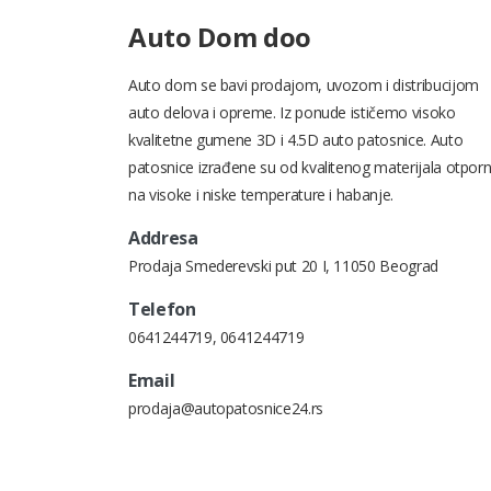
Auto Dom doo
Auto dom se bavi prodajom, uvozom i distribucijom
auto delova i opreme. Iz ponude ističemo visoko
kvalitetne gumene 3D i 4.5D auto patosnice. Auto
patosnice izrađene su od kvalitenog materijala otpor
na visoke i niske temperature i habanje.
Addresa
Prodaja Smederevski put 20 I, 11050 Beograd
Telefon
0641244719
,
0641244719
Email
prodaja@autopatosnice24.rs