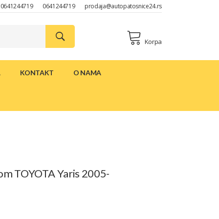
0641244719
0641244719
prodaja@autopatosnice24.rs
Korpa
A
KONTAKT
O NAMA
icom TOYOTA Yaris 2005-