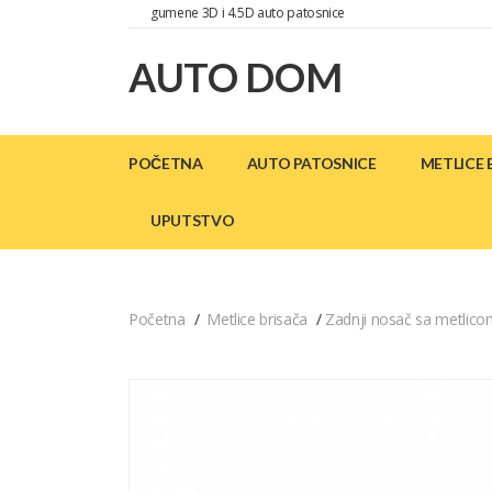
gumene 3D i 4.5D auto patosnice
AUTO DOM
POČETNA
AUTO PATOSNICE
METLICE 
UPUTSTVO
Početna
Metlice brisača
Zadnji nosač sa metlico