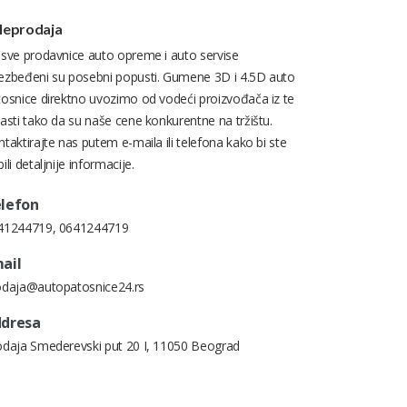
leprodaja
 sve prodavnice auto opreme i auto servise
ezbeđeni su posebni popusti. Gumene 3D i 4.5D auto
tosnice direktno uvozimo od vodeći proizvođača iz te
asti tako da su naše cene konkurentne na tržištu.
taktirajte nas putem e-maila ili telefona kako bi ste
ili detaljnije informacije.
lefon
41244719
,
0641244719
ail
odaja@autopatosnice24.rs
dresa
odaja Smederevski put 20 I, 11050 Beograd