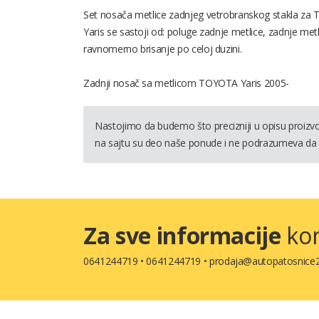
Set nosača metlice zadnjeg vetrobranskog stakla za T
Yaris se sastoji od: poluge zadnje metlice, zadnje m
ravnomerno brisanje po celoj duzini.
Zadnji nosač sa metlicom TOYOTA Yaris 2005-
Nastojimo da budemo što precizniji u opisu proizvod
na sajtu su deo naše ponude i ne podrazumeva da 
Za sve informacije
kon
0641244719
•
0641244719
•
prodaja@autopatosnice2