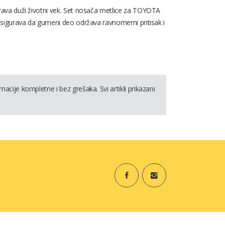
rava duži životni vek. Set nosača metlice za TOYOTA
osigurava da gumeni deo održava ravnomerni pritisak i
cije kompletne i bez grešaka. Svi artikli prikazani