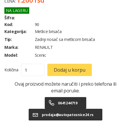
1.200 rsd
CENA:
NA LAGERU
Šifra:
Kod:
90
Kategorija:
Metlice brisača
Tip:
Zadnji nosač sa metlicom brisača
Marka:
RENAULT
Model:
Scenic
Dodaj u korpu
Količina
Ovaj proizvod možete naručiti i preko telefona ili
email poruke.
0641244719
prodaja@autopatosnice24.rs