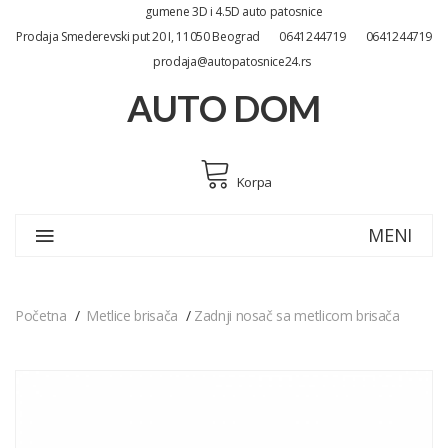
gumene 3D i 4.5D auto patosnice
Prodaja Smederevski put 20 I, 11050 Beograd
0641244719
0641244719
prodaja@autopatosnice24.rs
AUTO DOM
Korpa
MENI
Početna
Metlice brisača
Zadnji nosač sa metlicom brisača