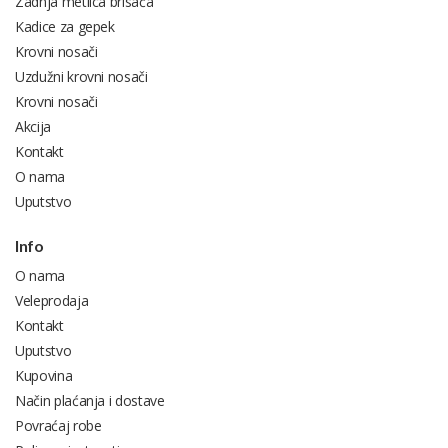
Zadnja metlica brisača
Kadice za gepek
Krovni nosači
Uzdužni krovni nosači
Krovni nosači
Akcija
Kontakt
O nama
Uputstvo
Info
O nama
Veleprodaja
Kontakt
Uputstvo
Kupovina
Način plaćanja i dostave
Povraćaj robe