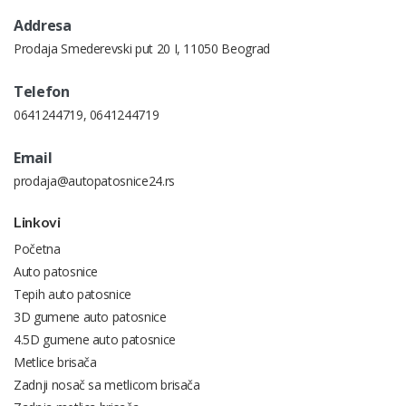
Addresa
Prodaja Smederevski put 20 I, 11050 Beograd
Telefon
0641244719
,
0641244719
Email
prodaja@autopatosnice24.rs
Linkovi
Početna
Auto patosnice
Tepih auto patosnice
3D gumene auto patosnice
4.5D gumene auto patosnice
Metlice brisača
Zadnji nosač sa metlicom brisača