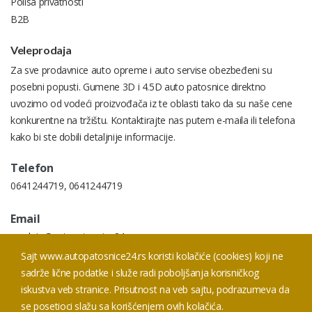
Polisa privatnosti
B2B
Veleprodaja
Za sve prodavnice auto opreme i auto servise obezbeđeni su
posebni popusti. Gumene 3D i 4.5D auto patosnice direktno
uvozimo od vodeći proizvođača iz te oblasti tako da su naše cene
konkurentne na tržištu. Kontaktirajte nas putem e-maila ili telefona
kako bi ste dobili detaljnije informacije.
Telefon
0641244719
,
0641244719
Email
prodaja@autopatosnice24.rs
Sajt www.autopatosnice24.rs koristi kolačiće (cookies) koji ne
Addresa
sadrže lične podatke i služe radi poboljšanja korisničkog
Prodaja Smederevski put 20 I, 11050 Beograd
iskustva veb stranice. Prisutnost na veb sajtu, podrazumeva da
se posetioci slažu sa korišćenjem ovih kolačića.