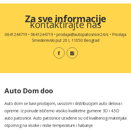
Za sve informacije
kontaktirajte nas
0641244719
•
0641244719
•
prodaja@autopatosnice24.rs
•
Prodaja
Smederevski put 20 I, 11050 Beograd
Auto Dom doo
Auto dom se bavi prodajom, uvozom i distribucijom auto delova i
opreme. Iz ponude ističemo visoko kvalitetne gumene 3D i 4.5D
auto patosnice. Auto patosnice izrađene su od kvalitenog materijala
otpornog na visoke i niske temperature i habanje.