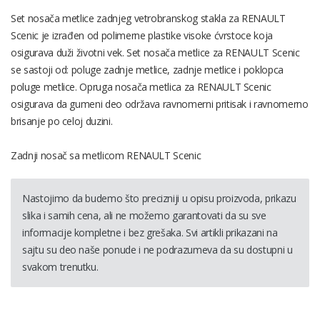
Set nosača metlice zadnjeg vetrobranskog stakla za RENAULT
Scenic je izrađen od polimerne plastike visoke ćvrstoce koja
osigurava duži životni vek. Set nosača metlice za RENAULT Scenic
se sastoji od: poluge zadnje metlice, zadnje metlice i poklopca
poluge metlice. Opruga nosača metlica za RENAULT Scenic
osigurava da gumeni deo održava ravnomerni pritisak i ravnomerno
brisanje po celoj duzini.
Zadnji nosač sa metlicom RENAULT Scenic
Nastojimo da budemo što precizniji u opisu proizvoda, prikazu
slika i samih cena, ali ne možemo garantovati da su sve
informacije kompletne i bez grešaka. Svi artikli prikazani na
sajtu su deo naše ponude i ne podrazumeva da su dostupni u
svakom trenutku.