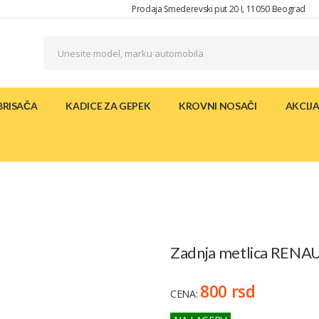
Prodaja Smederevski put 20 I, 11050 Beograd
BRISAČA
KADICE ZA GEPEK
KROVNI NOSAČI
AKCIJ
Zadnja metlica RENAU
800 rsd
CENA: