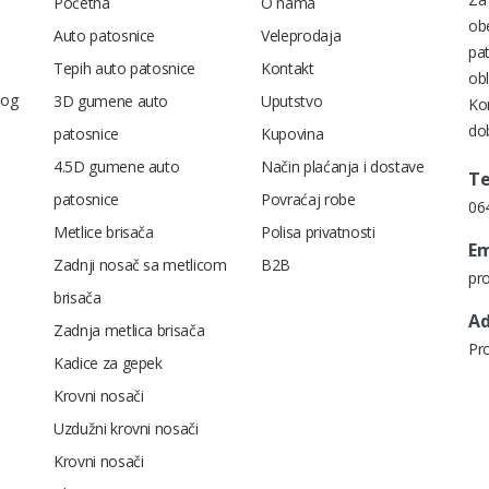
Početna
O nama
ob
Auto patosnice
Veleprodaja
pa
Tepih auto patosnice
Kontakt
obl
nog
3D gumene auto
Uputstvo
Kon
dob
patosnice
Kupovina
4.5D gumene auto
Način plaćanja i dostave
Te
patosnice
Povraćaj robe
06
Metlice brisača
Polisa privatnosti
Em
Zadnji nosač sa metlicom
B2B
pr
brisača
Ad
Zadnja metlica brisača
Pr
Kadice za gepek
Krovni nosači
Uzdužni krovni nosači
Krovni nosači