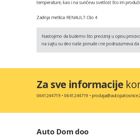
temperature, kao i na sunčevu svetlost što im produžu
Zadnja metlica RENAULT Clio 4
Nastojimo da budemo što precizniji u opisu proizvod
na sajtu su deo naše ponude i ne podrazumeva da 
Za sve informacije
kon
0641244719
•
0641244719
•
prodaja@autopatosnice2
Auto Dom doo