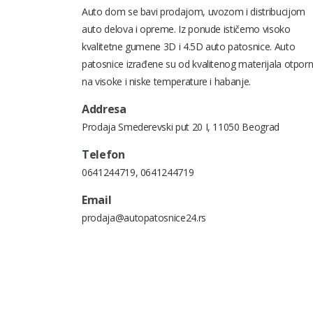
Auto dom se bavi prodajom, uvozom i distribucijom
auto delova i opreme. Iz ponude ističemo visoko
kvalitetne gumene 3D i 4.5D auto patosnice. Auto
patosnice izrađene su od kvalitenog materijala otpor
na visoke i niske temperature i habanje.
Addresa
Prodaja Smederevski put 20 I, 11050 Beograd
Telefon
0641244719
,
0641244719
Email
prodaja@autopatosnice24.rs