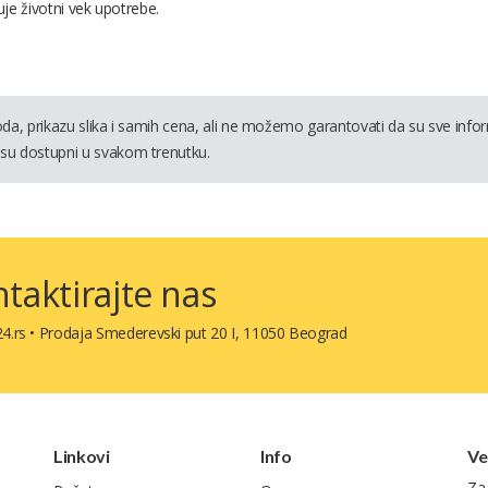
je životni vek upotrebe.
a, prikazu slika i samih cena, ali ne možemo garantovati da su sve informa
su dostupni u svakom trenutku.
taktirajte nas
4.rs
•
Prodaja Smederevski put 20 I, 11050 Beograd
Linkovi
Info
Ve
Za