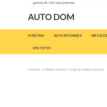
gumene 3D i 4.5D auto patosnice
AUTO DOM
POČETNA
AUTO PATOSNICE
METLICE 
UPUTSTVO
Početna
Metlice brisača
Zadnja metlica brisača