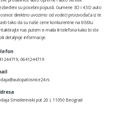
ezbeđeni su posebni popusti. Gumene 3D i 4.5D auto
tosnice direktno uvozimo od vodeći proizvođača iz te
asti tako da su naše cene konkurentne na tržištu.
taktirajte nas putem e-maila ili telefona kako bi ste
ili detaljnije informacije.
lefon
41244719
,
0641244719
ail
odaja@autopatosnice24.rs
dresa
odaja Smederevski put 20 I, 11050 Beograd