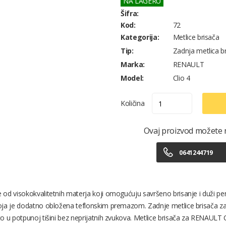
NA LAGERU
Šifra:
Kod:
72
Kategorija:
Metlice brisača
Tip:
Zadnja metlica b
Marka:
RENAULT
Model:
Clio 4
Količina
Ovaj proizvod možete na
0641244719
 od visokokvalitetnih materja koji omogućuju savršeno brisanje i duži pe
koja je dodatno obložena teflonskim premazom. Zadnje metlice brisača z
 u potpunoj tišini bez neprijatnih zvukova. Metlice brisača za RENAULT Cl