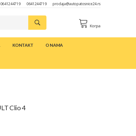
0641244719
0641244719
prodaja@autopatosnice24.rs
Korpa
A
KONTAKT
O NAMA
LT Clio 4