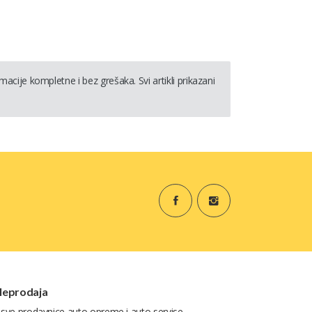
cije kompletne i bez grešaka. Svi artikli prikazani
leprodaja
 sve prodavnice auto opreme i auto servise