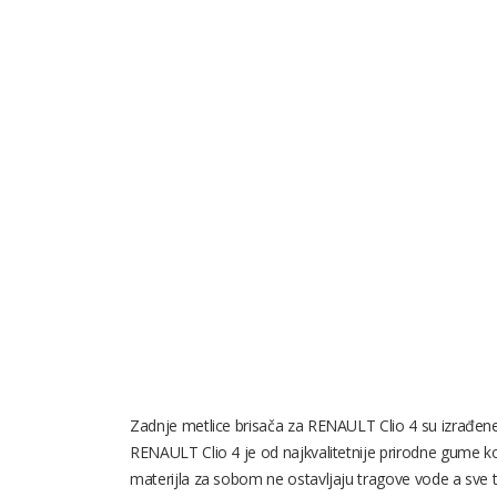
Zadnje metlice brisača za RENAULT Clio 4 su izrađene
RENAULT Clio 4 je od najkvalitetnije prirodne gume 
materijla za sobom ne ostavljaju tragove vode a sve to