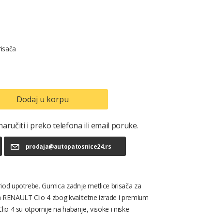
risača
Dodaj u korpu
ručiti i preko telefona ili email poruke.
prodaja@autopatosnice24.rs
riod upotrebe. Gumica zadnje metlice brisača za
a RENAULT Clio 4 zbog kvalitetne izrade i premium
io 4 su otpornije na habanje, visoke i niske