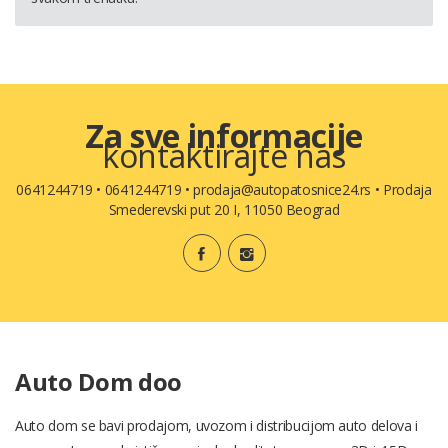
Za sve informacije
kontaktirajte nas
0641244719
•
0641244719
•
prodaja@autopatosnice24.rs
•
Prodaja
Smederevski put 20 I, 11050 Beograd
Auto Dom doo
Auto dom se bavi prodajom, uvozom i distribucijom auto delova i