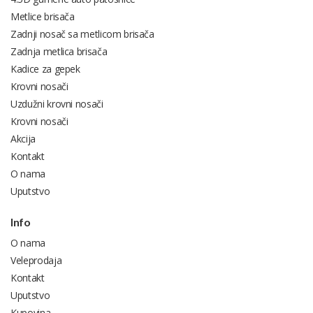
Metlice brisača
Zadnji nosač sa metlicom brisača
Zadnja metlica brisača
Kadice za gepek
Krovni nosači
Uzdužni krovni nosači
Krovni nosači
Akcija
Kontakt
O nama
Uputstvo
Info
O nama
Veleprodaja
Kontakt
Uputstvo
Kupovina