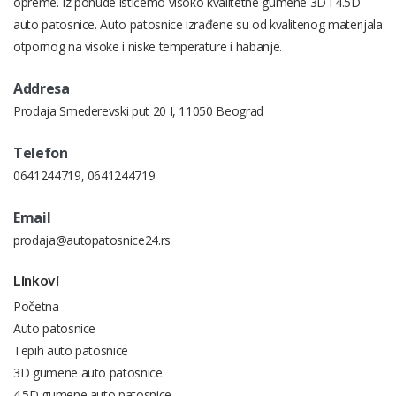
opreme. Iz ponude ističemo visoko kvalitetne gumene 3D i 4.5D
auto patosnice. Auto patosnice izrađene su od kvalitenog materijala
otpornog na visoke i niske temperature i habanje.
Addresa
Prodaja Smederevski put 20 I, 11050 Beograd
Telefon
0641244719
,
0641244719
Email
prodaja@autopatosnice24.rs
Linkovi
Početna
Auto patosnice
Tepih auto patosnice
3D gumene auto patosnice
4.5D gumene auto patosnice