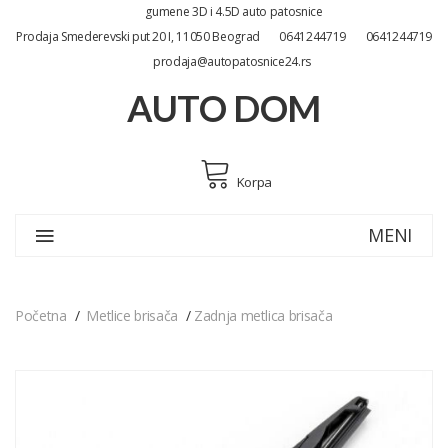
gumene 3D i 4.5D auto patosnice
Prodaja Smederevski put 20 I, 11050 Beograd
0641244719
0641244719
prodaja@autopatosnice24.rs
AUTO DOM
Korpa
MENI
Početna
Metlice brisača
Zadnja metlica brisača