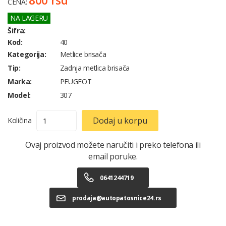
800 rsd
CENA:
NA LAGERU
Šifra:
Kod:
40
Kategorija:
Metlice brisača
Tip:
Zadnja metlica brisača
Marka:
PEUGEOT
Model:
307
Dodaj u korpu
Količina
Ovaj proizvod možete naručiti i preko telefona ili
email poruke.
0641244719
prodaja@autopatosnice24.rs