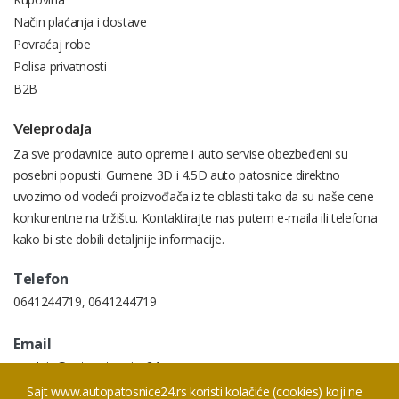
Način plaćanja i dostave
Povraćaj robe
Polisa privatnosti
B2B
Veleprodaja
Za sve prodavnice auto opreme i auto servise obezbeđeni su
posebni popusti. Gumene 3D i 4.5D auto patosnice direktno
uvozimo od vodeći proizvođača iz te oblasti tako da su naše cene
konkurentne na tržištu. Kontaktirajte nas putem e-maila ili telefona
kako bi ste dobili detaljnije informacije.
Telefon
0641244719
,
0641244719
Email
prodaja@autopatosnice24.rs
Sajt www.autopatosnice24.rs koristi kolačiće (cookies) koji ne