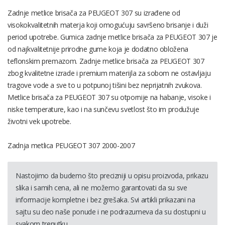
Zadnje metlice brisača za PEUGEOT 307 su izrađene od
visokokvalitetnih materja koji omogućuju savršeno brisanje i duži
period upotrebe. Gumica zadnje metlice brisača za PEUGEOT 307 je
od najkvalitetnije prirodne gume koja je dodatno obložena
teflonskim premazom. Zadnje metlice brisača za PEUGEOT 307
zbog kvalitetne izrade i premium materijla za sobom ne ostavljaju
tragove vode a sve to u potpunoj tišini bez neprijatnih zvukova.
Metlice brisača za PEUGEOT 307 su otpornije na habanje, visoke i
niske temperature, kao i na sunčevu svetlost što im produžuje
životni vek upotrebe.
Zadnja metlica PEUGEOT 307 2000-2007
Nastojimo da budemo što precizniji u opisu proizvoda, prikazu
slika i samih cena, ali ne možemo garantovati da su sve
informacije kompletne i bez grešaka. Svi artikli prikazani na
sajtu su deo naše ponude i ne podrazumeva da su dostupni u
svakom trenutku.