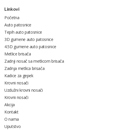
Linkovi
Početna
Auto patosnice
Tepih auto patosnice
3D gumene auto patosnice
4.5D gumene auto patosnice
Metlice brisača
Zadnji nosač sa metlicom brisača
Zadnja metlica brisača
Kadice za gepek
Krovni nosači
Uzdužni krovni nosači
Krovni nosači
Akcija
Kontakt
O nama
Uputstvo