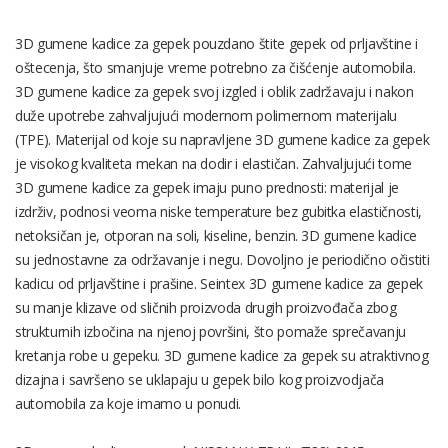
3D gumene kadice za gepek pouzdano štite gepek od prljavštine i
oštecenja, što smanjuje vreme potrebno za čišćenje automobila.
3D gumene kadice za gepek svoj izgled i oblik zadržavaju i nakon
duže upotrebe zahvaljujući modernom polimernom materijalu
(TPE). Materijal od koje su napravljene 3D gumene kadice za gepek
je visokog kvaliteta mekan na dodir i elastičan. Zahvaljujući tome
3D gumene kadice za gepek imaju puno prednosti: materijal je
izdrživ, podnosi veoma niske temperature bez gubitka elastičnosti,
netoksičan je, otporan na soli, kiseline, benzin. 3D gumene kadice
su jednostavne za održavanje i negu. Dovoljno je periodično očistiti
kadicu od prljavštine i prašine. Seintex 3D gumene kadice za gepek
su manje klizave od sličnih proizvoda drugih proizvođača zbog
strukturnih izbočina na njenoj površini, što pomaže sprečavanju
kretanja robe u gepeku. 3D gumene kadice za gepek su atraktivnog
dizajna i savršeno se uklapaju u gepek bilo kog proizvodjača
automobila za koje imamo u ponudi.