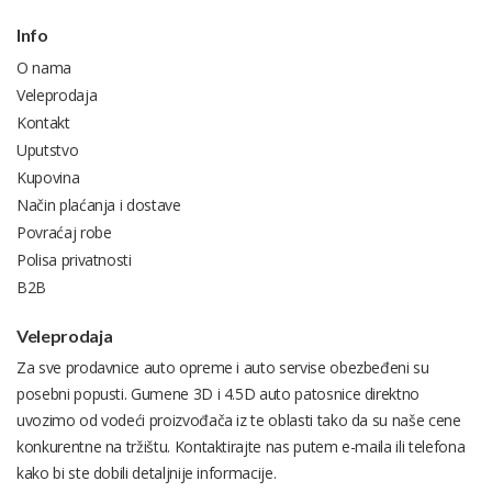
Info
O nama
Veleprodaja
Kontakt
Uputstvo
Kupovina
Način plaćanja i dostave
Povraćaj robe
Polisa privatnosti
B2B
Veleprodaja
Za sve prodavnice auto opreme i auto servise obezbeđeni su
posebni popusti. Gumene 3D i 4.5D auto patosnice direktno
uvozimo od vodeći proizvođača iz te oblasti tako da su naše cene
konkurentne na tržištu. Kontaktirajte nas putem e-maila ili telefona
kako bi ste dobili detaljnije informacije.