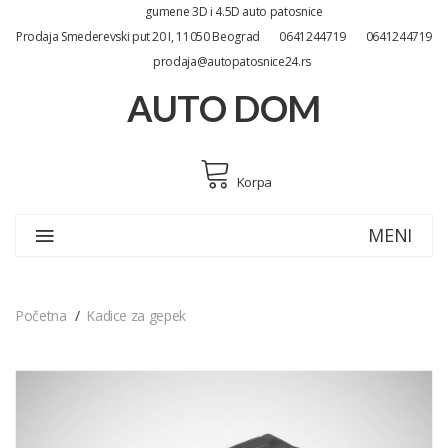
gumene 3D i 4.5D auto patosnice
Prodaja Smederevski put 20 I, 11050 Beograd
0641244719
0641244719
prodaja@autopatosnice24.rs
AUTO DOM
Korpa
MENI
Početna
Kadice za gepek