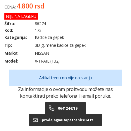
4.800 rsd
CENA:
NIJE NA LAGERU
Šifra:
86274
Kod:
173
Kategorija:
Kadice za gepek
Tip:
3D gumene kadice za gepek
Marka:
NISSAN
Model:
X-TRAIL (T32)
Artikal trenutno nije na stanju
Za informacije o ovom proizvodu možete nas
kontaktirati preko telefona ili email poruke.
0641244719
prodaja@autopatosnice24.rs