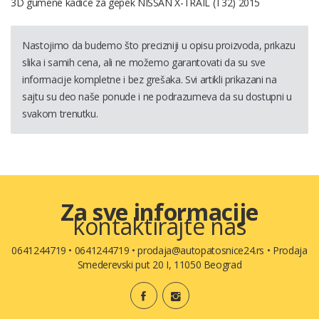
3D gumene kadice za gepek NISSAN X-TRAIL (T32) 2015
Nastojimo da budemo što precizniji u opisu proizvoda, prikazu
slika i samih cena, ali ne možemo garantovati da su sve
informacije kompletne i bez grešaka. Svi artikli prikazani na
sajtu su deo naše ponude i ne podrazumeva da su dostupni u
svakom trenutku.
Za sve informacije
kontaktirajte nas
0641244719
•
0641244719
•
prodaja@autopatosnice24.rs
•
Prodaja
Smederevski put 20 I, 11050 Beograd