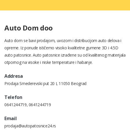
Auto Dom doo
Auto dom se bavi prodajom, uvozom i distribucijom auto delova i
opreme. Iz ponude ističemo visoko kvalitetne gumene 3D i 4.5D
auto patosnice. Auto patosnice izrađene su od kvalitenog materijala
otpornog na visoke i niske temperature i habanje.
Addresa
Prodaja Smederevski put 20 I, 11050 Beograd
Telefon
0641244719
,
0641244719
Email
prodaja@autopatosnice24.rs