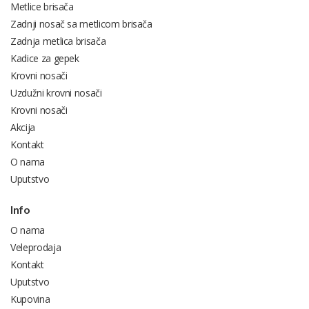
Metlice brisača
Zadnji nosač sa metlicom brisača
Zadnja metlica brisača
Kadice za gepek
Krovni nosači
Uzdužni krovni nosači
Krovni nosači
Akcija
Kontakt
O nama
Uputstvo
Info
O nama
Veleprodaja
Kontakt
Uputstvo
Kupovina