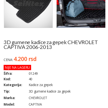
3D gumene kadice za gepek CHEVROLET
CAPTIVA 2006-2013
4.200 rsd
CENA:
NIJE NA LAGERU
Šifra:
01249
Kod:
40
Kategorija:
Kadice za gepek
Tip:
3D gumene kadice za gepek
Marka:
CHEVROLET
Model:
CAPTIVA