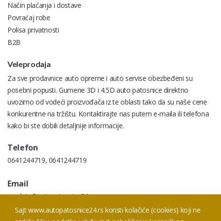
Način plaćanja i dostave
Povraćaj robe
Polisa privatnosti
B2B
Veleprodaja
Za sve prodavnice auto opreme i auto servise obezbeđeni su
posebni popusti. Gumene 3D i 4.5D auto patosnice direktno
uvozimo od vodeći proizvođača iz te oblasti tako da su naše cene
konkurentne na tržištu. Kontaktirajte nas putem e-maila ili telefona
kako bi ste dobili detaljnije informacije.
Telefon
0641244719
,
0641244719
Email
prodaja@autopatosnice24.rs
Sajt www.autopatosnice24.rs koristi kolačiće (cookies) koji ne
Addresa