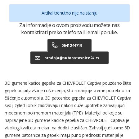
Artikal trenutno nije na stanju
Za informacije o ovom proizvodu možete nas
kontaktirati preko telefona ili email poruke.
0641244719
prodaja@autopatosnice24.rs
3D gumene kadice gepeka za CHEVROLET Captiva pouzdano štite
gepek od prljavštine i oštecenja, što smanjuje vreme potrebno za
čišćenje automobila. 3D patosnice gepeka za CHEVROLET Captiva
svoj izgled i oblik zadržavaju i nakon duže upotrebe zahvaljujući
modernom polimernom materijalu (TPE). Materijal od koje su
napravljene 3D gumene kadice gepeka za CHEVROLET Captiva je
visokog kvaliteta mekan na dodir i elastičan. Zahvaljujući tome 3D
gumene patosnice za gepek imaju puno prednosti: materijal je