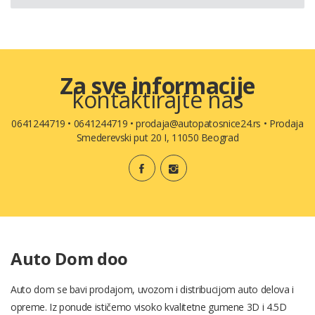
Za sve informacije
kontaktirajte nas
0641244719
•
0641244719
•
prodaja@autopatosnice24.rs
•
Prodaja
Smederevski put 20 I, 11050 Beograd
Auto Dom doo
Auto dom se bavi prodajom, uvozom i distribucijom auto delova i
opreme. Iz ponude ističemo visoko kvalitetne gumene 3D i 4.5D