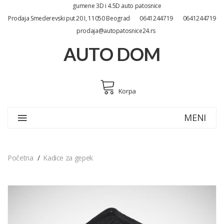
gumene 3D i 4.5D auto patosnice
Prodaja Smederevski put 20 I, 11050 Beograd
0641244719
0641244719
prodaja@autopatosnice24.rs
AUTO DOM
Korpa
MENI
Početna
Kadice za gepek