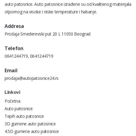
auto patosnice. Auto patosnice izrađene su od kvalitenog materijala
otpornog na visoke i niske temperature i habanje.
Addresa
Prodaja Smederevski put 20 I, 11050 Beograd
Telefon
0641244719
,
0641244719
Email
prodaja@autopatosnice24.rs
Linkovi
Početna
Auto patosnice
Tepih auto patosnice
3D gumene auto patosnice
4.5D gumene auto patosnice