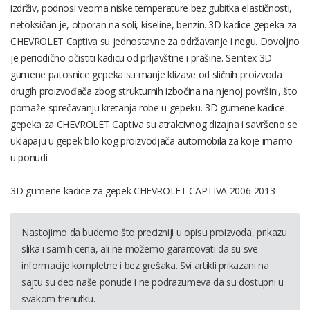
izdrživ, podnosi veoma niske temperature bez gubitka elastičnosti,
netoksičan je, otporan na soli, kiseline, benzin. 3D kadice gepeka za
CHEVROLET Captiva su jednostavne za održavanje i negu. Dovoljno
je periodično očistiti kadicu od prljavštine i prašine. Seintex 3D
gumene patosnice gepeka su manje klizave od sličnih proizvoda
drugih proizvođača zbog strukturnih izbočina na njenoj površini, što
pomaže sprečavanju kretanja robe u gepeku. 3D gumene kadice
gepeka za CHEVROLET Captiva su atraktivnog dizajna i savršeno se
uklapaju u gepek bilo kog proizvodjača automobila za koje imamo
u ponudi.
3D gumene kadice za gepek CHEVROLET CAPTIVA 2006-2013
Nastojimo da budemo što precizniji u opisu proizvoda, prikazu
slika i samih cena, ali ne možemo garantovati da su sve
informacije kompletne i bez grešaka. Svi artikli prikazani na
sajtu su deo naše ponude i ne podrazumeva da su dostupni u
svakom trenutku.