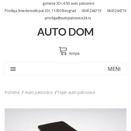
gumene 3D i 4.5D auto patosnice
Prodaja Smederevski put 20 I, 11050 Beograd
0641244719
0641244719
prodaja@autopatosnice24.rs
AUTO DOM
Korpa
MENI
Početna
Auto patosnice
Tepih auto patosnice