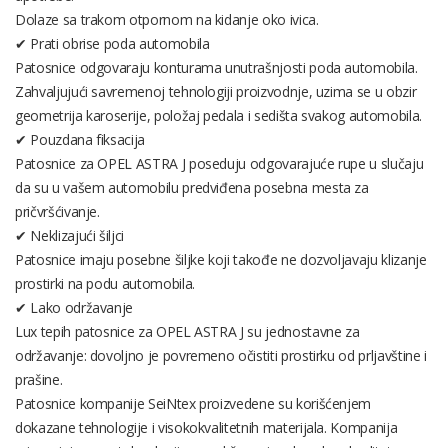
Dolaze sa trakom otpornom na kidanje oko ivica.
✔ Prati obrise poda automobila
Patosnice odgovaraju konturama unutrašnjosti poda automobila.
Zahvaljujući savremenoj tehnologiji proizvodnje, uzima se u obzir
geometrija karoserije, položaj pedala i sedišta svakog automobila.
✔ Pouzdana fiksacija
Patosnice za OPEL ASTRA J poseduju odgovarajuće rupe u slučaju
da su u vašem automobilu predviđena posebna mesta za
pričvršćivanje.
✔ Neklizajući šiljci
Patosnice imaju posebne šiljke koji takođe ne dozvoljavaju klizanje
prostirki na podu automobila.
✔ Lako održavanje
Lux tepih patosnice za OPEL ASTRA J su jednostavne za
održavanje: dovoljno je povremeno očistiti prostirku od prljavštine i
prašine.
Patosnice kompanije SeiNtex proizvedene su korišćenjem
dokazane tehnologije i visokokvalitetnih materijala. Kompanija