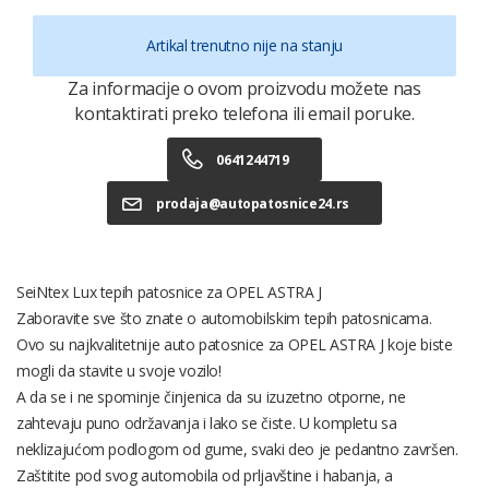
Artikal trenutno nije na stanju
Za informacije o ovom proizvodu možete nas
kontaktirati preko telefona ili email poruke.
0641244719
prodaja@autopatosnice24.rs
SeiNtex Lux tepih patosnice za OPEL ASTRA J
Zaboravite sve što znate o automobilskim tepih patosnicama.
Ovo su najkvalitetnije auto patosnice za OPEL ASTRA J koje biste
mogli da stavite u svoje vozilo!
A da se i ne spominje činjenica da su izuzetno otporne, ne
zahtevaju puno održavanja i lako se čiste. U kompletu sa
neklizajućom podlogom od gume, svaki deo je pedantno završen.
Zaštitite pod svog automobila od prljavštine i habanja, a