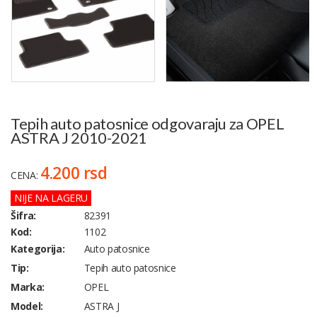
Tepih auto patosnice odgovaraju za OPEL
ASTRA J 2010-2021
4.200 rsd
CENA:
NIJE NA LAGERU
Šifra:
82391
Kod:
1102
Kategorija:
Auto patosnice
Tip:
Tepih auto patosnice
Marka:
OPEL
Model:
ASTRA J