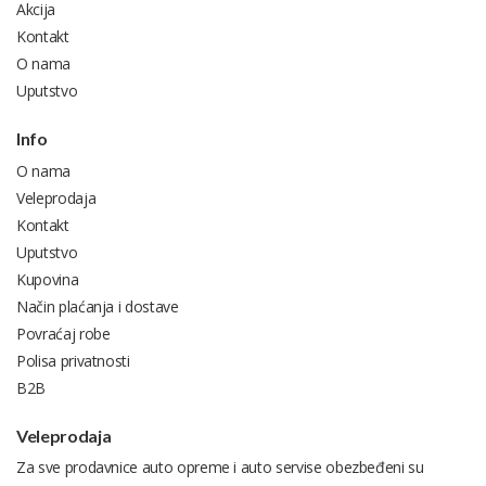
Akcija
Kontakt
O nama
Uputstvo
Info
O nama
Veleprodaja
Kontakt
Uputstvo
Kupovina
Način plaćanja i dostave
Povraćaj robe
Polisa privatnosti
B2B
Veleprodaja
Za sve prodavnice auto opreme i auto servise obezbeđeni su