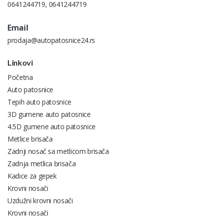
0641244719
,
0641244719
Email
prodaja@autopatosnice24.rs
Linkovi
Početna
Auto patosnice
Tepih auto patosnice
3D gumene auto patosnice
4.5D gumene auto patosnice
Metlice brisača
Zadnji nosač sa metlicom brisača
Zadnja metlica brisača
Kadice za gepek
Krovni nosači
Uzdužni krovni nosači
Krovni nosači