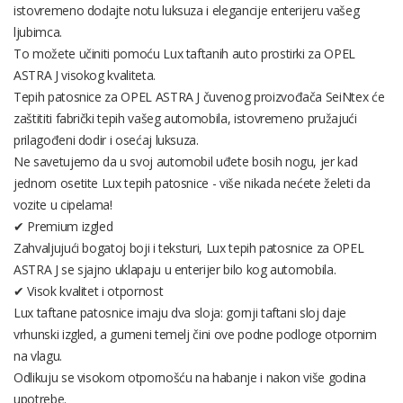
istovremeno dodajte notu luksuza i elegancije enterijeru vašeg
ljubimca.
To možete učiniti pomoću Lux taftanih auto prostirki za OPEL
ASTRA J visokog kvaliteta.
Tepih patosnice za OPEL ASTRA J čuvenog proizvođača SeiNtex će
zaštititi fabrički tepih vašeg automobila, istovremeno pružajući
prilagođeni dodir i osećaj luksuza.
Ne savetujemo da u svoj automobil uđete bosih nogu, jer kad
jednom osetite Lux tepih patosnice - više nikada nećete želeti da
vozite u cipelama!
✔ Premium izgled
Zahvaljujući bogatoj boji i teksturi, Lux tepih patosnice za OPEL
ASTRA J se sjajno uklapaju u enterijer bilo kog automobila.
✔ Visok kvalitet i otpornost
Lux taftane patosnice imaju dva sloja: gornji taftani sloj daje
vrhunski izgled, a gumeni temelj čini ove podne podloge otpornim
na vlagu.
Odlikuju se visokom otpornošću na habanje i nakon više godina
upotrebe.