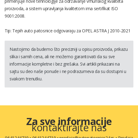
primenjuje nove tehnologije za održavanje vrhunskog kvaliteta
proizvoda, a sistem upravljanja kvalitetom ima sertifikat ISO
9001:2008.
Tip: Tepih auto patosnice odgovaraju za OPEL ASTRA J 2010-2021
Nastojimo da budemo što precizniji u opisu proizvoda, prikazu
slika i samih cena, ali ne možemo garantovati da su sve
informacije kompletne i bez grešaka. Svi artikli prikazani na
sajtu su deo naše ponude i ne podrazumeva da su dostupni u
svakom trenutku.
Za sve informacije
kontaktirajte nas
0641244719
•
0641244719
•
prodaja@autopatosnice24.rs
•
Prodaja