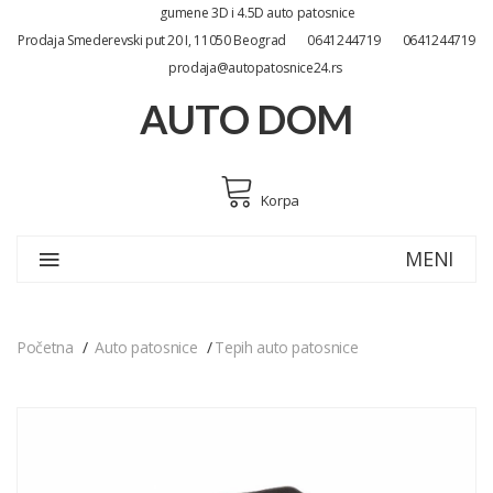
gumene 3D i 4.5D auto patosnice
Prodaja Smederevski put 20 I, 11050 Beograd
0641244719
0641244719
prodaja@autopatosnice24.rs
AUTO DOM
Korpa
MENI
Početna
Auto patosnice
Tepih auto patosnice