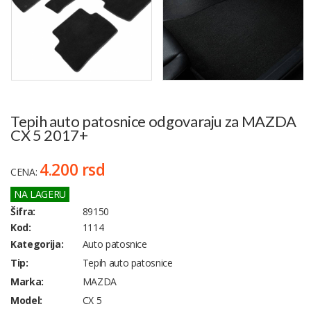
Tepih auto patosnice odgovaraju za MAZDA
CX 5 2017+
4.200 rsd
CENA:
NA LAGERU
Šifra:
89150
Kod:
1114
Kategorija:
Auto patosnice
Tip:
Tepih auto patosnice
Marka:
MAZDA
Model:
CX 5