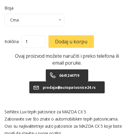
Boja
Crna
Dodaj u korpu
Količina
Ovaj proizvod možete naručiti i preko telefona ili
email poruke.
0641244719
prodaja@autopatosnice24.rs
SeiNtex Lux tepih patosnice za MAZDA CX 5
Zaboravite sve što znate o automobilskim tepih patosnicama.
Ovo su najkvalitetnije auto patosnice za MAZDA CX 5 koje biste
mogli da stavite u svoje vozilo!