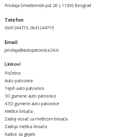
Prodaja Smederevski put 20 I, 11050 Beograd
Telefon
0641244719
,
0641244719
Email
prodaja@autopatosnice24.rs
Linkovi
Početna
Auto patosnice
Tepih auto patosnice
3D gumene auto patosnice
4.5D gumene auto patosnice
Metlice brisača
Zadnji nosač sa metlicom brisača
Zadnja metlica brisača
Kadice za gepek