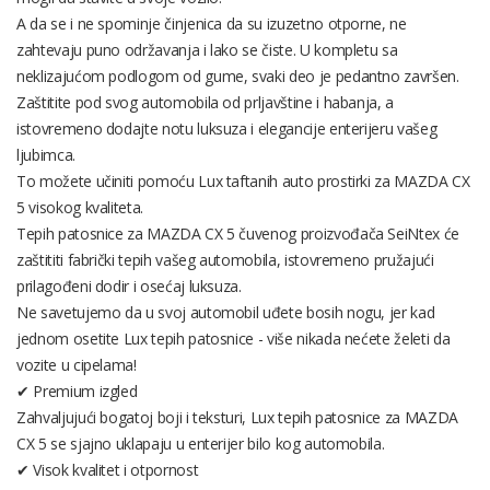
A da se i ne spominje činjenica da su izuzetno otporne, ne
zahtevaju puno održavanja i lako se čiste. U kompletu sa
neklizajućom podlogom od gume, svaki deo je pedantno završen.
Zaštitite pod svog automobila od prljavštine i habanja, a
istovremeno dodajte notu luksuza i elegancije enterijeru vašeg
ljubimca.
To možete učiniti pomoću Lux taftanih auto prostirki za MAZDA CX
5 visokog kvaliteta.
Tepih patosnice za MAZDA CX 5 čuvenog proizvođača SeiNtex će
zaštititi fabrički tepih vašeg automobila, istovremeno pružajući
prilagođeni dodir i osećaj luksuza.
Ne savetujemo da u svoj automobil uđete bosih nogu, jer kad
jednom osetite Lux tepih patosnice - više nikada nećete želeti da
vozite u cipelama!
✔ Premium izgled
Zahvaljujući bogatoj boji i teksturi, Lux tepih patosnice za MAZDA
CX 5 se sjajno uklapaju u enterijer bilo kog automobila.
✔ Visok kvalitet i otpornost