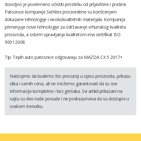
dovoljno je povremeno očistiti prostirku od prljavštine i prašine.
Patosnice kompanije SeiNtex proizvedene su korišćenjem
dokazane tehnologije i visokokvalitetnih materijala. Kompanija
primenjuje nove tehnologije za održavanje vrhunskog kvaliteta
proizvoda, a sistem upravljanja kvalitetom ima sertifikat ISO
9001:2008.
Tip: Tepih auto patosnice odgovaraju za MAZDA CX 5 2017+
Nastojimo da budemo što precizniji u opisu proizvoda, prikazu
slika i samih cena, ali ne možemo garantovati da su sve
informacije kompletne i bez grešaka. Svi artikli prikazani na
sajtu su deo naše ponude i ne podrazumeva da su dostupni u
svakom trenutku.