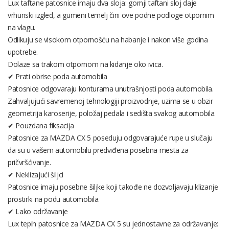
Lux taftane patosnice imaju dva sloja: gornji taftani sloj daje
vrhunski izgled, a gumeni temelj čini ove podne podloge otpornim
na vlagu.
Odlikuju se visokom otpornošću na habanje i nakon više godina
upotrebe.
Dolaze sa trakom otpornom na kidanje oko ivica.
✔ Prati obrise poda automobila
Patosnice odgovaraju konturama unutrašnjosti poda automobila.
Zahvaljujući savremenoj tehnologiji proizvodnje, uzima se u obzir
geometrija karoserije, položaj pedala i sedišta svakog automobila.
✔ Pouzdana fiksacija
Patosnice za MAZDA CX 5 poseduju odgovarajuće rupe u slučaju
da su u vašem automobilu predviđena posebna mesta za
pričvršćivanje.
✔ Neklizajući šiljci
Patosnice imaju posebne šiljke koji takođe ne dozvoljavaju klizanje
prostirki na podu automobila.
✔ Lako održavanje
Lux tepih patosnice za MAZDA CX 5 su jednostavne za održavanje: