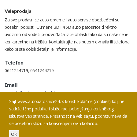
Veleprodaja
Za sve prodavnice auto opreme i auto servise obezbeđeni su
posebni popusti. Gumene 3D i 4.5D auto patosnice direktno
uvozimo od vodeći proizvođača iz te oblasti tako da su naše cene
konkurentne na tržištu. Kontaktirajte nas putem e-maila ili telefona
kako bi ste dobili detaljnije informacije.
Telefon
0641244719
,
0641244719
Email
prodaja@autopatosnice24.rs
Sajt www.autopatosnice24.rs koristi kolačiće (cookies) koji ne
Addresa
sadrže lične podatke i služe radi poboljšanja korisničkog
Prodaja Smederevski put 20 I, 11050 Beograd
iskustva veb stranice. Prisutnost na veb sajtu, podrazumeva da
se posetioci slažu sa korišćenjem ovih kolačića.
OK