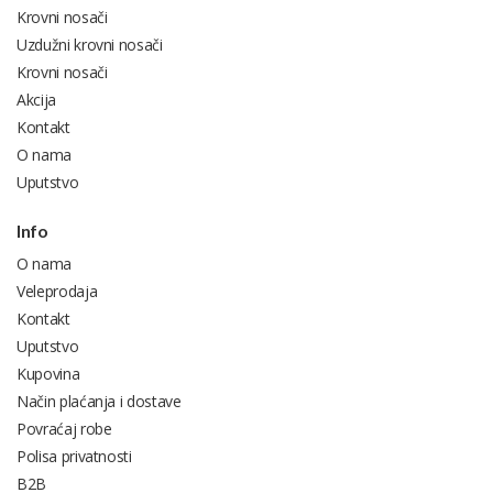
Krovni nosači
Uzdužni krovni nosači
Krovni nosači
Akcija
Kontakt
O nama
Uputstvo
Info
O nama
Veleprodaja
Kontakt
Uputstvo
Kupovina
Način plaćanja i dostave
Povraćaj robe
Polisa privatnosti
B2B