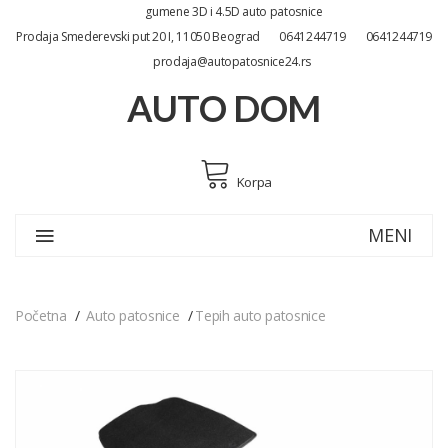
gumene 3D i 4.5D auto patosnice
Prodaja Smederevski put 20 I, 11050 Beograd
0641244719
0641244719
prodaja@autopatosnice24.rs
AUTO DOM
Korpa
MENI
Početna
Auto patosnice
Tepih auto patosnice