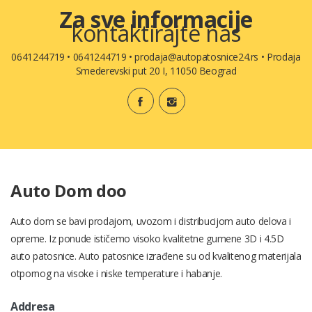
Za sve informacije
kontaktirajte nas
0641244719
•
0641244719
•
prodaja@autopatosnice24.rs
•
Prodaja
Smederevski put 20 I, 11050 Beograd
Auto Dom doo
Auto dom se bavi prodajom, uvozom i distribucijom auto delova i
opreme. Iz ponude ističemo visoko kvalitetne gumene 3D i 4.5D
auto patosnice. Auto patosnice izrađene su od kvalitenog materijala
otpornog na visoke i niske temperature i habanje.
Addresa