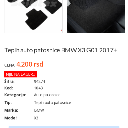
Tepih auto patosnice BMW X3 G01 2017+
4.200 rsd
CENA:
NIJE NA LAGERU
Šifra:
94274
Kod:
1043
Kategorija:
Auto patosnice
Tip:
Tepih auto patosnice
Marka:
BMW
Model:
X3