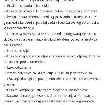
✔ Prati obrise poda automobila
Patosnice odgovaraju konturama unutrašnjosti poda automobila.
Zahvaljujući savremenoj tehnologiji proizvodnje, uzima se u obzir
geometrija karoserije, položaj pedala i sedišta svakog automobila.
✔ Pouzdana fiksacija
Patosnice za BMW Serija X3 G01 poseduju odgovarajuće rupe u
slučaju da su u vašem automobilu predviđena posebna mesta za
pričvršćivanje.
✔ Neklizajući šiljci
Patosnice imaju posebne šiljke koji takođe ne dozvoljavaju klizanje
prostirki na podu automobila.
✔ Lako održavanje
Lux tepih patosnice za BMW Serija X3 G01 su jednostavne za
održavanje: dovoljno je povremeno očistiti prostirku od prljavštine i
prašine.
Patosnice kompanije SeiNtex proizvedene su korišćenjem
dokazane tehnologije i visokokvalitetnih materijala. Kompanija
primenjuje nove tehnologije za održavanje vrhunskog kvaliteta