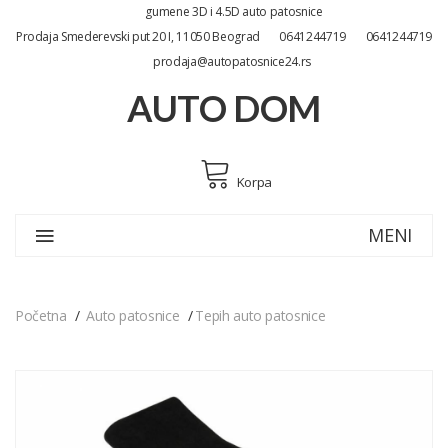
gumene 3D i 4.5D auto patosnice
Prodaja Smederevski put 20 I, 11050 Beograd
0641244719
0641244719
prodaja@autopatosnice24.rs
AUTO DOM
Korpa
MENI
Početna
Auto patosnice
Tepih auto patosnice