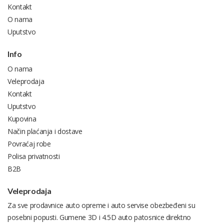
Kontakt
O nama
Uputstvo
Info
O nama
Veleprodaja
Kontakt
Uputstvo
Kupovina
Način plaćanja i dostave
Povraćaj robe
Polisa privatnosti
B2B
Veleprodaja
Za sve prodavnice auto opreme i auto servise obezbeđeni su
posebni popusti. Gumene 3D i 4.5D auto patosnice direktno