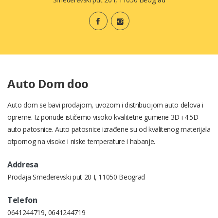
Auto Dom doo
Auto dom se bavi prodajom, uvozom i distribucijom auto delova i
opreme. Iz ponude ističemo visoko kvalitetne gumene 3D i 4.5D
auto patosnice. Auto patosnice izrađene su od kvalitenog materijala
otpornog na visoke i niske temperature i habanje.
Addresa
Prodaja Smederevski put 20 I, 11050 Beograd
Telefon
0641244719
,
0641244719