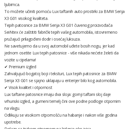
ljubimca.
To možete učiniti pomoću Lux taftanih auto prostirki za BMW Serija
X3 G01 visokog kvaliteta.
Tepih patosnice za BMW Serija X3 G01 čuvenog proizvođača
SeiNtex će zaštititi fabrički tepih vašeg automobila, istovremeno
pružajući prilagođeni dodir i osećaj luksuza.
Ne savetujemo da u svoj automobil uđete bosih nogu, jer kad
jednom osetite Lux tepih patosnice - više nikada nećete želeti da
vozite u cipelama!
✔ Premium izgled
Zahvaljujući bogatoj boji i teksturi, Lux tepih patosnice za BMW
Serija X3 G01 se sjajno uklapaju u enterijer bilo kog automobila.
✔ Visok kvalitet i otpornost
Lux taftane patosnice imaju dva sloja: gornji taftani sloj daje
vrhunski izgled, a gumeni temelj čini ove podne podloge otpornim
na vlagu.
Odlikuju se visokom otpornošću na habanje i nakon više godina
upotrebe.
Dolaze sa trakom otpornom na kidanje oko ivica.