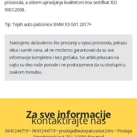
proizvoda, a sistem upravljanja kvalitetom ima sertifikat ISO
9001:2008.
Tip: Tepih auto patosnice BMW X3 G01 2017+
Nastojimo da budemo što precizniji u opisu proizvoda, prikazu
slika i samih cena, ali ne možemo garantovati da su sve
informacije kompletne i bez grešaka. Svi artikli prikazani na
sajtu su deo naše ponude i ne podrazumeva da su dostupni u
svakom trenutku.
Za sve informacije
kontaktirajte nas
0641244719
•
0641244719
•
prodaja@autopatosnice24.rs
•
Prodaja
Smederevski put 20 I, 11050 Beograd