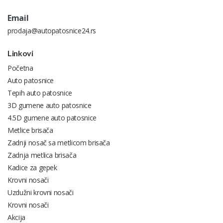
Email
prodaja@autopatosnice24.rs
Linkovi
Početna
Auto patosnice
Tepih auto patosnice
3D gumene auto patosnice
4.5D gumene auto patosnice
Metlice brisača
Zadnji nosač sa metlicom brisača
Zadnja metlica brisača
Kadice za gepek
Krovni nosači
Uzdužni krovni nosači
Krovni nosači
Akcija