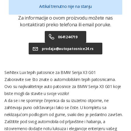
Artikal trenutno nije na stanju
Za informacije o ovom proizvodu možete nas
kontaktirati preko telefona ili email poruke.
0641244719
prodaja@autopatosnice24.rs
SeiNtex Lux tepih patosnice za BMW Serija X3 G01
Zaboravite sve što znate o automobilskim tepih patosnicama.
Ovo su najkvalitetnije auto patosnice za BMW Serija X3 G01 koje
biste mogli da stavite u svoje vozilo!
A da se i ne spominje činjenica da su izuzetno otporne, ne
zahtevaju puno održavanja i lako se čiste. U kompletu sa
neklizajućom podlogom od gume, svaki deo je pedantno završen.
Zaštitite pod svog automobila od prljavštine i habanja, a
istovremeno dodajte notu luksuza i elegancije enterijeru vašeg