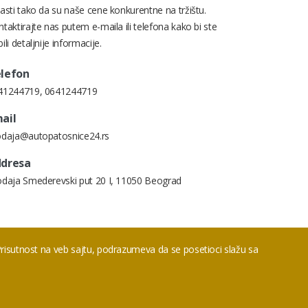
asti tako da su naše cene konkurentne na tržištu.
taktirajte nas putem e-maila ili telefona kako bi ste
ili detaljnije informacije.
lefon
41244719
,
0641244719
ail
odaja@autopatosnice24.rs
dresa
odaja Smederevski put 20 I, 11050 Beograd
 Prisutnost na veb sajtu, podrazumeva da se posetioci slažu sa