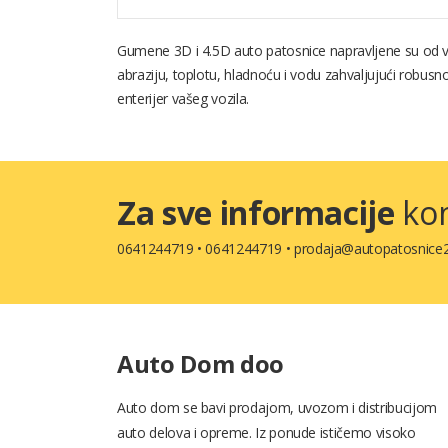
Gumene 3D i 4.5D auto patosnice napravljene su od vi
abraziju, toplotu, hladnoću i vodu zahvaljujući robusn
enterijer vašeg vozila.
Za sve informacije
kon
0641244719
•
0641244719
•
prodaja@autopatosnice2
Auto Dom doo
Auto dom se bavi prodajom, uvozom i distribucijom
auto delova i opreme. Iz ponude ističemo visoko