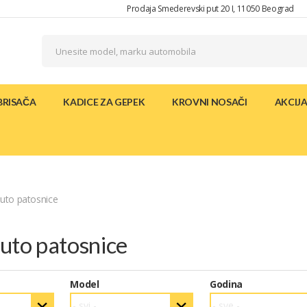
Prodaja Smederevski put 20 I, 11050 Beograd
BRISAČA
KADICE ZA GEPEK
KROVNI NOSAČI
AKCIJ
auto patosnice
auto patosnice
Model
Godina