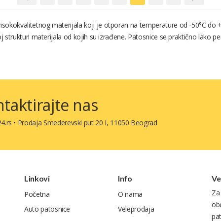
sokokvalitetnog materijala koji je otporan na temperature od -50°C do 
oj strukturi materijala od kojih su izrađene. Patosnice se praktično lako p
taktirajte nas
4.rs
•
Prodaja Smederevski put 20 I, 11050 Beograd
Linkovi
Info
Ve
Za
Početna
O nama
ob
Auto patosnice
Veleprodaja
pa