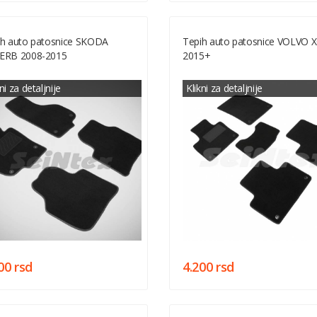
ih auto patosnice SKODA
Tepih auto patosnice VOLVO 
ERB 2008-2015
2015+
ni za detaljnije
Klikni za detaljnije
00 rsd
4.200 rsd