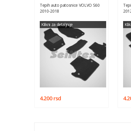
Tepih auto patosnice VOLVO S60
Tep
2010-2018
201
Klikni za detaljnije
Klik
4.200 rsd
4.2