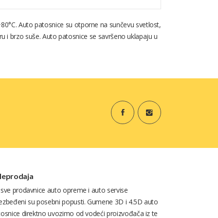
+80°C. Auto patosnice su otporne na sunčevu svetlost,
eru i brzo suše. Auto patosnice se savršeno uklapaju u
leprodaja
 sve prodavnice auto opreme i auto servise
ezbeđeni su posebni popusti. Gumene 3D i 4.5D auto
tosnice direktno uvozimo od vodeći proizvođača iz te