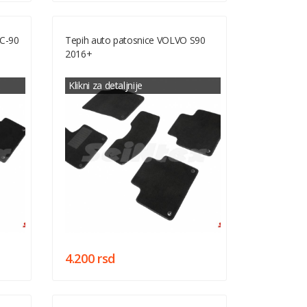
XC-90
Tepih auto patosnice VOLVO S90
2016+
Klikni za detaljnije
4.200 rsd