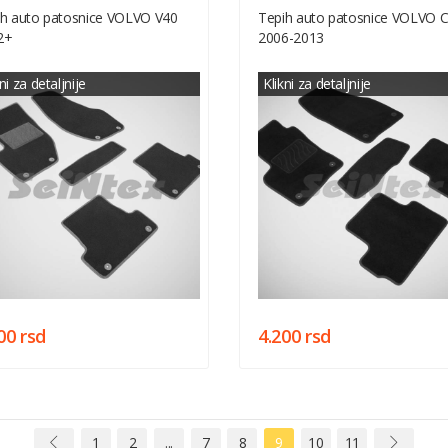
ih auto patosnice VOLVO V40
Tepih auto patosnice VOLVO 
2+
2006-2013
ni za detaljnije
Klikni za detaljnije
00 rsd
4.200 rsd
1
2
...
7
8
9
10
11