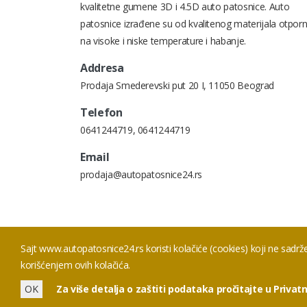
kvalitetne gumene 3D i 4.5D auto patosnice. Auto
patosnice izrađene su od kvalitenog materijala otpor
na visoke i niske temperature i habanje.
Addresa
Prodaja Smederevski put 20 I, 11050 Beograd
Telefon
0641244719
,
0641244719
Email
prodaja@autopatosnice24.rs
Sajt www.autopatosnice24.rs koristi kolačiće (cookies) koji ne sadrže
korišćenjem ovih kolačića.
OK
Za više detalja o zaštiti podataka pročitajte u Priva