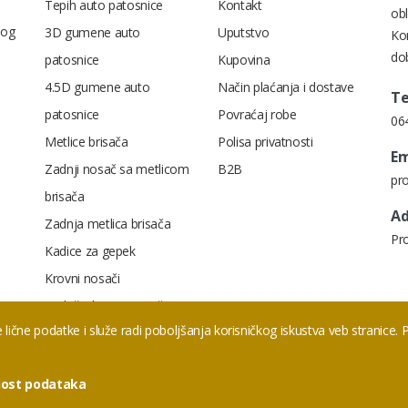
Tepih auto patosnice
Kontakt
obl
nog
3D gumene auto
Uputstvo
Kon
dob
patosnice
Kupovina
4.5D gumene auto
Način plaćanja i dostave
Te
patosnice
Povraćaj robe
06
Metlice brisača
Polisa privatnosti
Em
Zadnji nosač sa metlicom
B2B
pr
brisača
Ad
Zadnja metlica brisača
Pr
Kadice za gepek
Krovni nosači
Uzdužni krovni nosači
 lične podatke i služe radi poboljšanja korisničkog iskustva veb stranice.
Krovni nosači
Akcija
tnost podataka
Kontakt