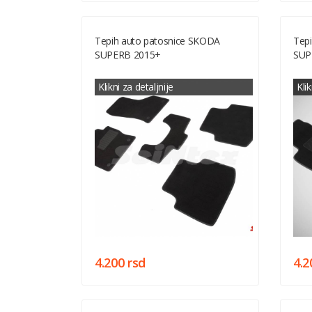
Tepih auto patosnice SKODA
Tep
SUPERB 2015+
SUP
Klikni za detaljnije
Klik
4.200 rsd
4.2