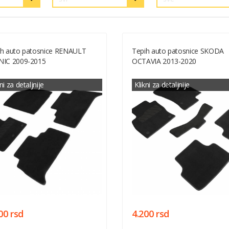
ih auto patosnice RENAULT
Tepih auto patosnice SKODA
NIC 2009-2015
OCTAVIA 2013-2020
ni za detaljnije
Klikni za detaljnije
00 rsd
4.200 rsd