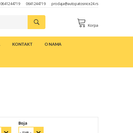
0641244719
0641244719
prodaja@autopatosnice24.rs
Korpa
A
KONTAKT
O NAMA
Boja