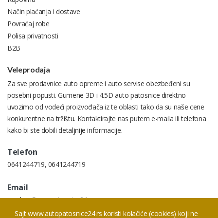
Način plaćanja i dostave
Povraćaj robe
Polisa privatnosti
B2B
Veleprodaja
Za sve prodavnice auto opreme i auto servise obezbeđeni su
posebni popusti. Gumene 3D i 4.5D auto patosnice direktno
uvozimo od vodeći proizvođača iz te oblasti tako da su naše cene
konkurentne na tržištu. Kontaktirajte nas putem e-maila ili telefona
kako bi ste dobili detaljnije informacije.
Telefon
0641244719
,
0641244719
Email
prodaja@autopatosnice24.rs
Sajt www.autopatosnice24.rs koristi kolačiće (cookies) koji ne