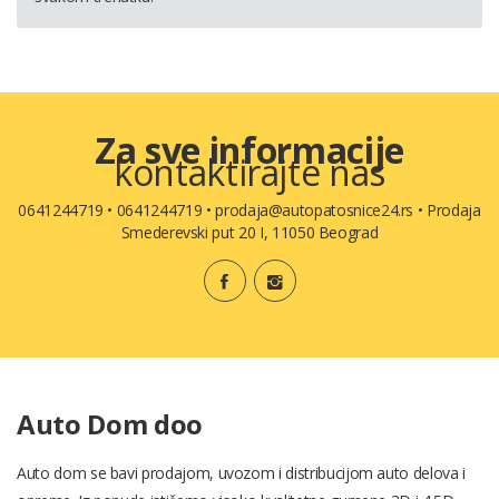
Za sve informacije
kontaktirajte nas
0641244719
•
0641244719
•
prodaja@autopatosnice24.rs
•
Prodaja
Smederevski put 20 I, 11050 Beograd
Auto Dom doo
Auto dom se bavi prodajom, uvozom i distribucijom auto delova i