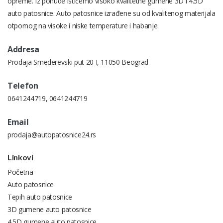
opreme. Iz ponude ističemo visoko kvalitetne gumene 3D i 4.5D
auto patosnice. Auto patosnice izrađene su od kvalitenog materijala
otpornog na visoke i niske temperature i habanje.
Addresa
Prodaja Smederevski put 20 I, 11050 Beograd
Telefon
0641244719
,
0641244719
Email
prodaja@autopatosnice24.rs
Linkovi
Početna
Auto patosnice
Tepih auto patosnice
3D gumene auto patosnice
4.5D gumene auto patosnice