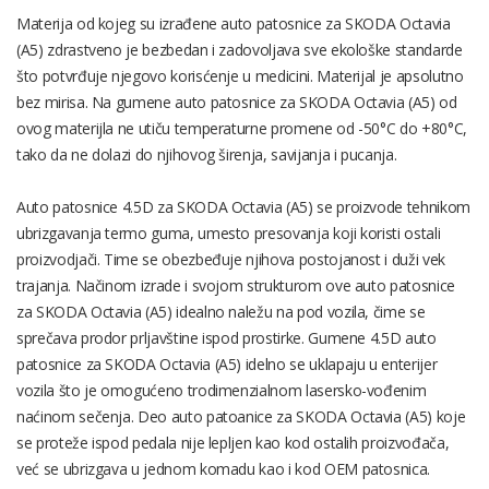
Materija od kojeg su izrađene auto patosnice za SKODA Octavia
(A5) zdrastveno je bezbedan i zadovoljava sve ekološke standarde
što potvrđuje njegovo korisćenje u medicini. Materijal je apsolutno
bez mirisa. Na gumene auto patosnice za SKODA Octavia (A5) od
ovog materijla ne utiču temperaturne promene od -50°C do +80°C,
tako da ne dolazi do njihovog širenja, savijanja i pucanja.
Auto patosnice 4.5D za SKODA Octavia (A5) se proizvode tehnikom
ubrizgavanja termo guma, umesto presovanja koji koristi ostali
proizvodjači. Time se obezbeđuje njihova postojanost i duži vek
trajanja. Načinom izrade i svojom strukturom ove auto patosnice
za SKODA Octavia (A5) idealno naležu na pod vozila, čime se
sprečava prodor prljavštine ispod prostirke. Gumene 4.5D auto
patosnice za SKODA Octavia (A5) idelno se uklapaju u enterijer
vozila što je omogućeno trodimenzialnom lasersko-vođenim
naćinom sečenja. Deo auto patoanice za SKODA Octavia (A5) koje
se proteže ispod pedala nije lepljen kao kod ostalih proizvođača,
već se ubrizgava u jednom komadu kao i kod OEM patosnica.