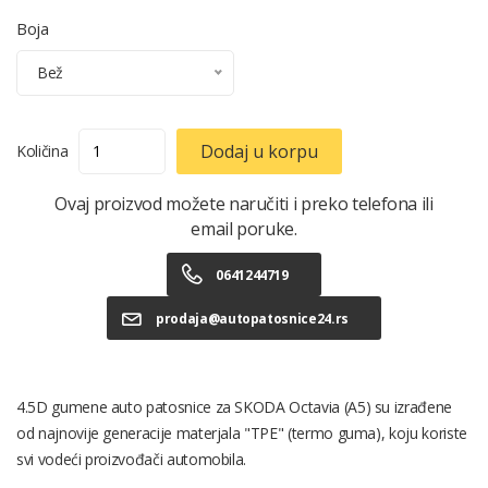
Boja
Bež
Dodaj u korpu
Količina
Ovaj proizvod možete naručiti i preko telefona ili
email poruke.
0641244719
prodaja@autopatosnice24.rs
4.5D gumene auto patosnice za SKODA Octavia (A5) su izrađene
od najnovije generacije materjala "TPE" (termo guma), koju koriste
svi vodeći proizvođači automobila.