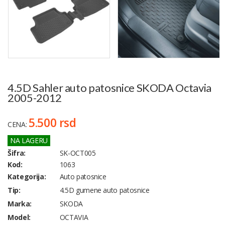
4.5D Sahler auto patosnice SKODA Octavia
2005-2012
5.500 rsd
CENA:
NA LAGERU
Šifra:
SK-OCT005
Kod:
1063
Kategorija:
Auto patosnice
Tip:
4.5D gumene auto patosnice
Marka:
SKODA
Model:
OCTAVIA