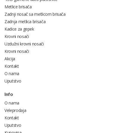
Metlice brisača
Zadnji nosač sa metlicom brisača
Zadnja metlica brisača
Kadice za gepek
Krovni nosači
Uzdužni krovni nosači
Krovni nosači
Akcija
Kontakt
O nama
Uputstvo
Info
O nama
Veleprodaja
Kontakt
Uputstvo
Kupovina