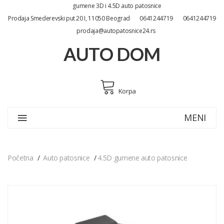
gumene 3D i 4.5D auto patosnice
Prodaja Smederevski put 20 I, 11050 Beograd
0641244719
0641244719
prodaja@autopatosnice24.rs
AUTO DOM
Korpa
MENI
Početna
Auto patosnice
4.5D gumene auto patosnice