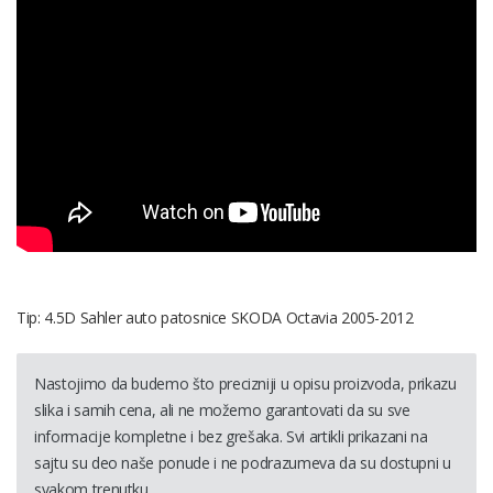
Tip: 4.5D Sahler auto patosnice SKODA Octavia 2005-2012
Nastojimo da budemo što precizniji u opisu proizvoda, prikazu
slika i samih cena, ali ne možemo garantovati da su sve
informacije kompletne i bez grešaka. Svi artikli prikazani na
sajtu su deo naše ponude i ne podrazumeva da su dostupni u
svakom trenutku.