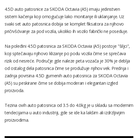
4.5D auto patosnice za SKODA Octavia (A5) imaju jedinstven
sistem kačenja koji omogućuje lako monitanje ili uklanjanje. Uz
svaki set auto patosnica dobija se komplet fiksatora za njihovo
pričrvšćivanje za pod vozila, ukoliko ih vozilo fabrički ne poseduje.
Na poleđini 4.5D patosnica za SKODA Octavia (A5) postoje "šiljci",
koji sptečavaju njihovo klizanje po podu vozila čime se sprečava
rizik od nesreće. Područje gde naleze peta vozača je 30% je deblja
od ostalog dela patosnica čime se produžuje njihov vek. Prednja i
zadnja povrsina 4.5D gumenih auto patosnica za SKODA Octavia
(A5) su peskirane čime se dobija moderan i elegantan izgled
proizvoda.
Tezina ovih auto patosnica od 3.5 do 4.0kg je u skladu sa modernim
tendecijama u auto industriji, gde se ide ka lakšim ali izdrzljivijim
proizvodima.