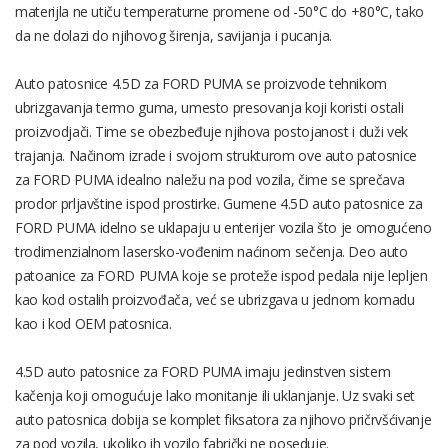
materijla ne utiču temperaturne promene od -50°C do +80°C, tako
da ne dolazi do njihovog širenja, savijanja i pucanja.
Auto patosnice 4.5D za FORD PUMA se proizvode tehnikom
ubrizgavanja termo guma, umesto presovanja koji koristi ostali
proizvodjači. Time se obezbeđuje njihova postojanost i duži vek
trajanja. Načinom izrade i svojom strukturom ove auto patosnice
za FORD PUMA idealno naležu na pod vozila, čime se sprečava
prodor prljavštine ispod prostirke. Gumene 4.5D auto patosnice za
FORD PUMA idelno se uklapaju u enterijer vozila što je omogućeno
trodimenzialnom lasersko-vođenim naćinom sečenja. Deo auto
patoanice za FORD PUMA koje se proteže ispod pedala nije lepljen
kao kod ostalih proizvođača, već se ubrizgava u jednom komadu
kao i kod OEM patosnica.
4.5D auto patosnice za FORD PUMA imaju jedinstven sistem
kačenja koji omogućuje lako monitanje ili uklanjanje. Uz svaki set
auto patosnica dobija se komplet fiksatora za njihovo pričrvšćivanje
za pod vozila, ukoliko ih vozilo fabrički ne poseduje.