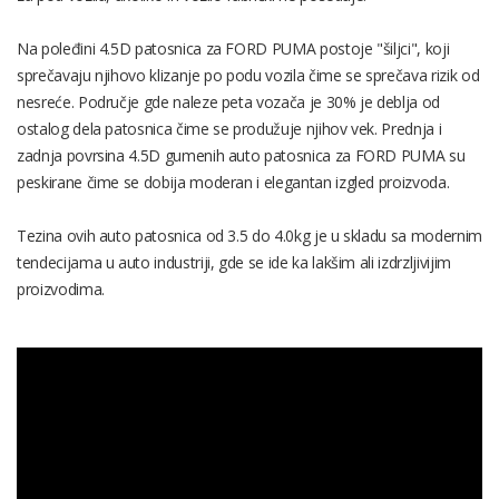
Na poleđini 4.5D patosnica za FORD PUMA postoje "šiljci", koji
sprečavaju njihovo klizanje po podu vozila čime se sprečava rizik od
nesreće. Područje gde naleze peta vozača je 30% je deblja od
ostalog dela patosnica čime se produžuje njihov vek. Prednja i
zadnja povrsina 4.5D gumenih auto patosnica za FORD PUMA su
peskirane čime se dobija moderan i elegantan izgled proizvoda.
Tezina ovih auto patosnica od 3.5 do 4.0kg je u skladu sa modernim
tendecijama u auto industriji, gde se ide ka lakšim ali izdrzljivijim
proizvodima.