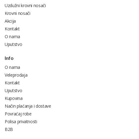
Uzdužni krovni nosači
Krovni nosači
Akcija
Kontakt
O nama
Uputstvo
Info
O nama
Veleprodaja
Kontakt
Uputstvo
Kupovina
Način plaćanja i dostave
Povraćaj robe
Polisa privatnosti
B2B