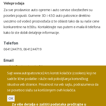
Veleprodaja
Za sve prodavnice auto opreme i auto servise obezbeđeni su
posebni popusti. Gumene 3D i 4.5D auto patosnice direktno
uvozimo od vodeći proizvođača iz te oblasti tako da su naše cene
konkurentne na tržištu. Kontaktirajte nas putem e-maila ili telefona
kako bi ste dobili detaljnije informacije.
Telefon
0641244719
,
0641244719
Email
prodaja@autopatosnice24.rs
Sajt www.autopatosnice24.rs koristi kolačiće (cookies) koji ne
Addresa
sadrže lične podatke i služe radi poboljšanja korisničkog
Prodaja Smederevski put 20 I, 11050 Beograd
iskustva veb stranice. Prisutnost na veb sajtu, podrazumeva da
se posetioci slažu sa korišćenjem ovih kolačića.
OK
Za više detalja o zaštiti podataka pročitajte u
Copyright © 2019 - 2026. Autopatosnice24.rs All Right Reserved.