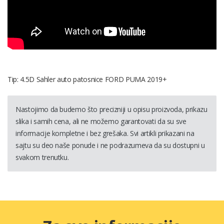
Tip: 4.5D Sahler auto patosnice FORD PUMA 2019+
Nastojimo da budemo što precizniji u opisu proizvoda, prikazu
slika i samih cena, ali ne možemo garantovati da su sve
informacije kompletne i bez grešaka. Svi artikli prikazani na
sajtu su deo naše ponude i ne podrazumeva da su dostupni u
svakom trenutku.