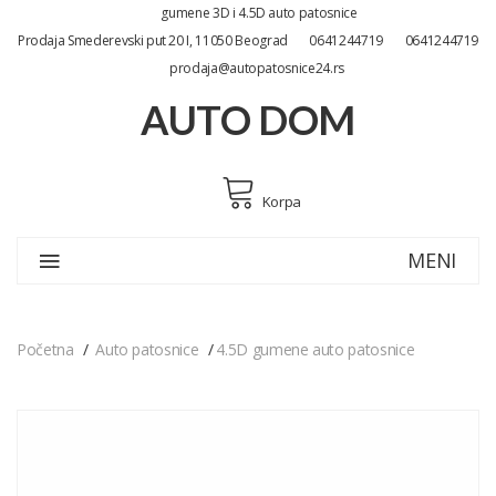
gumene 3D i 4.5D auto patosnice
Prodaja Smederevski put 20 I, 11050 Beograd
0641244719
0641244719
prodaja@autopatosnice24.rs
AUTO DOM
Korpa
MENI
Početna
Auto patosnice
4.5D gumene auto patosnice