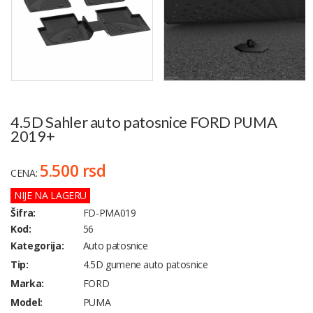
4.5D Sahler auto patosnice FORD PUMA
2019+
5.500 rsd
CENA:
NIJE NA LAGERU
Šifra:
FD-PMA019
Kod:
56
Kategorija:
Auto patosnice
Tip:
4.5D gumene auto patosnice
Marka:
FORD
Model:
PUMA