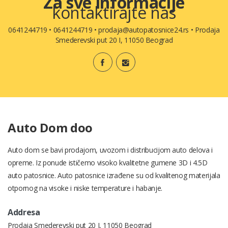
Za sve informacije
kontaktirajte nas
0641244719
•
0641244719
•
prodaja@autopatosnice24.rs
•
Prodaja
Smederevski put 20 I, 11050 Beograd
Auto Dom doo
Auto dom se bavi prodajom, uvozom i distribucijom auto delova i
opreme. Iz ponude ističemo visoko kvalitetne gumene 3D i 4.5D
auto patosnice. Auto patosnice izrađene su od kvalitenog materijala
otpornog na visoke i niske temperature i habanje.
Addresa
Prodaja Smederevski put 20 I, 11050 Beograd