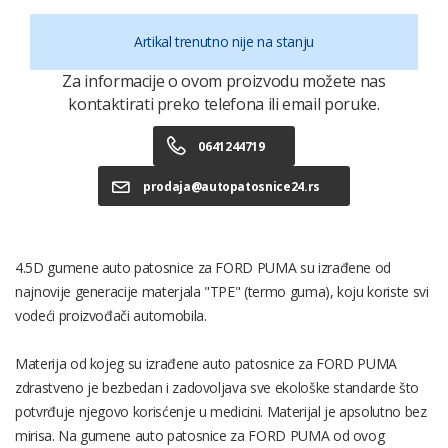
Artikal trenutno nije na stanju
Za informacije o ovom proizvodu možete nas
kontaktirati preko telefona ili email poruke.
0641244719
prodaja@autopatosnice24.rs
4.5D gumene auto patosnice za FORD PUMA su izrađene od
najnovije generacije materjala "TPE" (termo guma), koju koriste svi
vodeći proizvođači automobila.
Materija od kojeg su izrađene auto patosnice za FORD PUMA
zdrastveno je bezbedan i zadovoljava sve ekološke standarde što
potvrđuje njegovo korisćenje u medicini. Materijal je apsolutno bez
mirisa. Na gumene auto patosnice za FORD PUMA od ovog