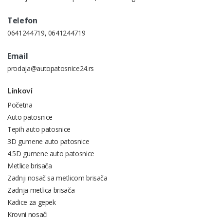
Telefon
0641244719
,
0641244719
Email
prodaja@autopatosnice24.rs
Linkovi
Početna
Auto patosnice
Tepih auto patosnice
3D gumene auto patosnice
4.5D gumene auto patosnice
Metlice brisača
Zadnji nosač sa metlicom brisača
Zadnja metlica brisača
Kadice za gepek
Krovni nosači