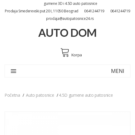
gumene 3D i 4.5D auto patosnice
Prodaja Smederevski put 20 I, 11050 Beograd
0641244719
0641244719
prodaja@autopatosnice24.rs
AUTO DOM
Korpa
MENI
Početna
Auto patosnice
4.5D gumene auto patosnice