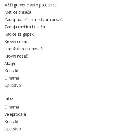
4.5D gumene auto patosnice
Metlice brisača
Zadnji nosač sa metlicom brisača
Zadnja metlica brisača
Kadice za gepek
Krovni nosači
Uzdužni krovni nosači
Krovni nosači
Akcija
Kontakt
O nama
Uputstvo
Info
O nama
Veleprodaja
Kontakt
Uputstvo