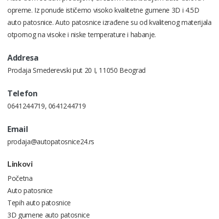
opreme. Iz ponude ističemo visoko kvalitetne gumene 3D i 4.5D
auto patosnice. Auto patosnice izrađene su od kvalitenog materijala
otpornog na visoke i niske temperature i habanje.
Addresa
Prodaja Smederevski put 20 I, 11050 Beograd
Telefon
0641244719
,
0641244719
Email
prodaja@autopatosnice24.rs
Linkovi
Početna
Auto patosnice
Tepih auto patosnice
3D gumene auto patosnice