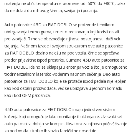
materijla ne utiču temperaturne promene od -50°C do +80°C, tako
da ne dolazi do njihovog širenja, savijanja i pucanja.
Auto patosnice 4.5D za FIAT DOBLO se proizvode tehnikom
ubrizgavanja termo guma, umesto presovanja koji koristi ostali
proizvodjači. Time se obezbeđuje njihova postojanost i duži vek
trajanja. Načinom izrade i svojom strukturom ove auto patosnice
za FIAT DOBLO idealno naležu na pod vozila, čime se sprečava
prodor prljavštine ispod prostirke. Gumene 4.5D auto patosnice za
FIAT DOBLO idelno se uklapaju u enterijer vozila što je omogućeno
trodimenzialnom lasersko-vođenim naćinom sečenja. Deo auto
patoanice za FIAT DOBLO koje se proteže ispod pedala nije lepljen
kao kod ostalih proizvođača, već se ubrizgava u jednom komadu
kao i kod OEM patosnica.
4.5D auto patosnice za FIAT DOBLO imaju jedinstven sistem
kačenja koji omogućuje lako monitanje ili uklanjanje. Uz svaki set
auto patosnica dobija se komplet fiksatora za njihovo pričrvšćivanje
za pod vozila, ukoliko ih vozilo fabrički ne poseduje.