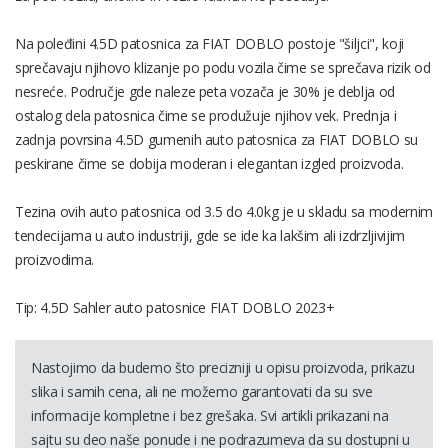
Na poleđini 4.5D patosnica za FIAT DOBLO postoje "šiljci", koji
sprečavaju njihovo klizanje po podu vozila čime se sprečava rizik od
nesreće. Područje gde naleze peta vozača je 30% je deblja od
ostalog dela patosnica čime se produžuje njihov vek. Prednja i
zadnja povrsina 4.5D gumenih auto patosnica za FIAT DOBLO su
peskirane čime se dobija moderan i elegantan izgled proizvoda.
Tezina ovih auto patosnica od 3.5 do 4.0kg je u skladu sa modernim
tendecijama u auto industriji, gde se ide ka lakšim ali izdrzljivijim
proizvodima.
Tip: 4.5D Sahler auto patosnice FIAT DOBLO 2023+
Nastojimo da budemo što precizniji u opisu proizvoda, prikazu
slika i samih cena, ali ne možemo garantovati da su sve
informacije kompletne i bez grešaka. Svi artikli prikazani na
sajtu su deo naše ponude i ne podrazumeva da su dostupni u