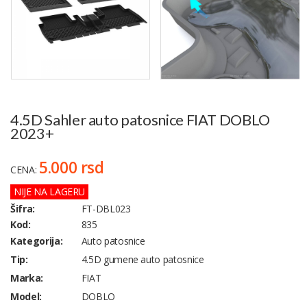
4.5D Sahler auto patosnice FIAT DOBLO
2023+
5.000 rsd
CENA:
NIJE NA LAGERU
Šifra:
FT-DBL023
Kod:
835
Kategorija:
Auto patosnice
Tip:
4.5D gumene auto patosnice
Marka:
FIAT
Model:
DOBLO