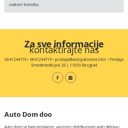
svakom trenutku.
Za sve informacije
kontaktirajte nas
0641244719
•
0641244719
•
prodaja@autopatosnice24.rs
•
Prodaja
Smederevski put 20 I, 11050 Beograd
Auto Dom doo
Auto dom se bavi prodajom, uvozom i distribucijom auto delova i