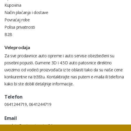
Kupovina
Način plaćanja i dostave
Povraćaj robe
Polisa privatnosti
B2B
Veleprodaja
Za sve prodavnice auto opreme i auto servise obezbeđeni su
posebni popusti. Gumene 3D i 4.5D auto patosnice direktno
uvozimo od vodeći proizvođača iz te oblasti tako da su naše cene
konkurentne na tržištu. Kontaktirajte nas putem e-maila ili telefona
kako bi ste dobili detaljnije informacije.
Telefon
0641244719
,
0641244719
Email
prodaja@autopatosnice24.rs