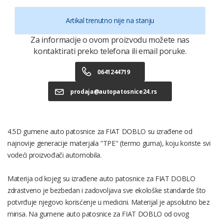
Artikal trenutno nije na stanju
Za informacije o ovom proizvodu možete nas
kontaktirati preko telefona ili email poruke.
0641244719
prodaja@autopatosnice24.rs
4.5D gumene auto patosnice za FIAT DOBLO su izrađene od
najnovije generacije materjala "TPE" (termo guma), koju koriste svi
vodeći proizvođači automobila.
Materija od kojeg su izrađene auto patosnice za FIAT DOBLO
zdrastveno je bezbedan i zadovoljava sve ekološke standarde što
potvrđuje njegovo korisćenje u medicini. Materijal je apsolutno bez
mirisa. Na gumene auto patosnice za FIAT DOBLO od ovog