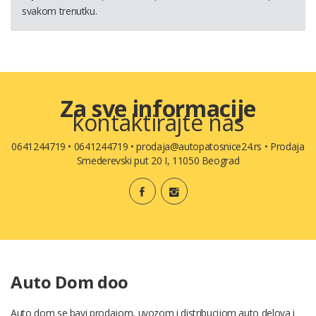
svakom trenutku.
Za sve informacije
kontaktirajte nas
0641244719
•
0641244719
•
prodaja@autopatosnice24.rs
•
Prodaja
Smederevski put 20 I, 11050 Beograd
Auto Dom doo
Auto dom se bavi prodajom, uvozom i distribucijom auto delova i