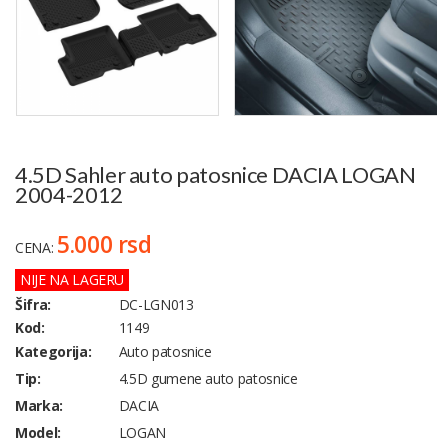
4.5D Sahler auto patosnice DACIA LOGAN
2004-2012
5.000 rsd
CENA:
NIJE NA LAGERU
Šifra:
DC-LGN013
Kod:
1149
Kategorija:
Auto patosnice
Tip:
4.5D gumene auto patosnice
Marka:
DACIA
Model:
LOGAN