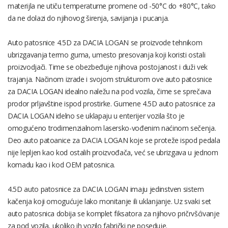
materijla ne utiču temperaturne promene od -50°C do +80°C, tako
da ne dolazi do njihovog širenja, savijanja i pucanja.
Auto patosnice 4.5D za DACIA LOGAN se proizvode tehnikom
ubrizgavanja termo guma, umesto presovanja koji koristi ostali
proizvodjači. Time se obezbeđuje njihova postojanost i duži vek
trajanja. Načinom izrade i svojom strukturom ove auto patosnice
za DACIA LOGAN idealno naležu na pod vozila, čime se sprečava
prodor prljavštine ispod prostirke. Gumene 4.5D auto patosnice za
DACIA LOGAN idelno se uklapaju u enterijer vozila što je
omogućeno trodimenzialnom lasersko-vođenim naćinom sečenja.
Deo auto patoanice za DACIA LOGAN koje se proteže ispod pedala
nije lepljen kao kod ostalih proizvođača, već se ubrizgava u jednom
komadu kao i kod OEM patosnica.
4.5D auto patosnice za DACIA LOGAN imaju jedinstven sistem
kačenja koji omogućuje lako monitanje ili uklanjanje. Uz svaki set
auto patosnica dobija se komplet fiksatora za njihovo pričrvšćivanje
za pod vozila, ukoliko ih vozilo fabrički ne poseduje.