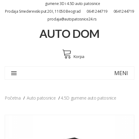
gumene 3D i 4.5D auto patosnice
Prodaja Smederevski put 20 I, 11050 Beograd
0641244719
0641244719
prodaja@autopatosnice24.rs
AUTO DOM
Korpa
MENI
Početna
Auto patosnice
4.5D gumene auto patosnice