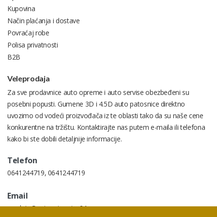
Kupovina
Način plaćanja i dostave
Povraćaj robe
Polisa privatnosti
B2B
Veleprodaja
Za sve prodavnice auto opreme i auto servise obezbeđeni su
posebni popusti. Gumene 3D i 4.5D auto patosnice direktno
uvozimo od vodeći proizvođača iz te oblasti tako da su naše cene
konkurentne na tržištu. Kontaktirajte nas putem e-maila ili telefona
kako bi ste dobili detaljnije informacije.
Telefon
0641244719
,
0641244719
Email
prodaja@autopatosnice24.rs