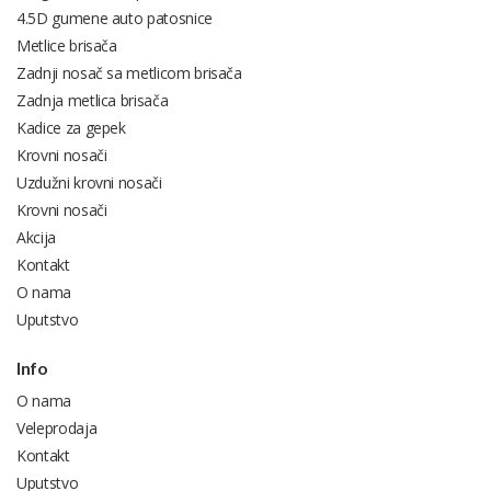
4.5D gumene auto patosnice
Metlice brisača
Zadnji nosač sa metlicom brisača
Zadnja metlica brisača
Kadice za gepek
Krovni nosači
Uzdužni krovni nosači
Krovni nosači
Akcija
Kontakt
O nama
Uputstvo
Info
O nama
Veleprodaja
Kontakt
Uputstvo