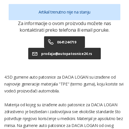
Artikal trenutno nije na stanju
Za informacije o ovom proizvodu možete nas
kontaktirati preko telefona ili email poruke.
0641244719
prodaja@autopatosnice24.rs
4.5D gumene auto patosnice za DACIA LOGAN su izrađene od
najnovije generacije materjala "TPE" (termo guma), koju koriste svi
vodeći proizvođači automobila.
Materija od kojeg su izrađene auto patosnice za DACIA LOGAN
zdrastveno je bezbedan i zadovoljava sve ekološke standarde što
potvrđuje njegovo korisćenje u medicini. Materijal je apsolutno bez
mirisa. Na gumene auto patosnice za DACIA LOGAN od ovog