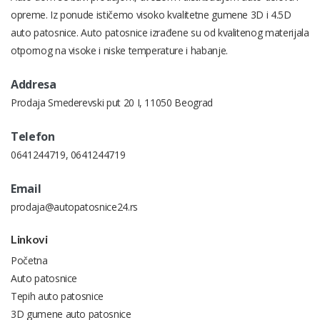
opreme. Iz ponude ističemo visoko kvalitetne gumene 3D i 4.5D
auto patosnice. Auto patosnice izrađene su od kvalitenog materijala
otpornog na visoke i niske temperature i habanje.
Addresa
Prodaja Smederevski put 20 I, 11050 Beograd
Telefon
0641244719
,
0641244719
Email
prodaja@autopatosnice24.rs
Linkovi
Početna
Auto patosnice
Tepih auto patosnice
3D gumene auto patosnice