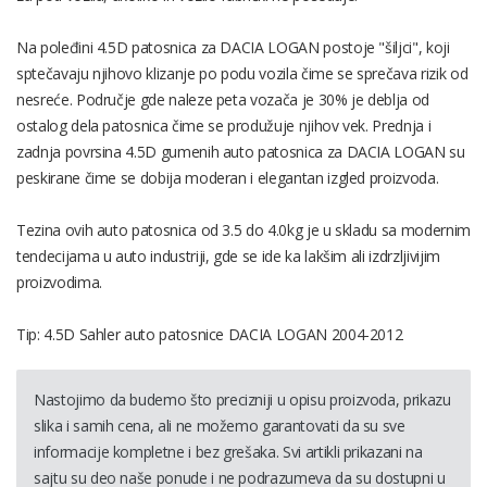
Na poleđini 4.5D patosnica za DACIA LOGAN postoje "šiljci", koji
sptečavaju njihovo klizanje po podu vozila čime se sprečava rizik od
nesreće. Područje gde naleze peta vozača je 30% je deblja od
ostalog dela patosnica čime se produžuje njihov vek. Prednja i
zadnja povrsina 4.5D gumenih auto patosnica za DACIA LOGAN su
peskirane čime se dobija moderan i elegantan izgled proizvoda.
Tezina ovih auto patosnica od 3.5 do 4.0kg je u skladu sa modernim
tendecijama u auto industriji, gde se ide ka lakšim ali izdrzljivijim
proizvodima.
Tip: 4.5D Sahler auto patosnice DACIA LOGAN 2004-2012
Nastojimo da budemo što precizniji u opisu proizvoda, prikazu
slika i samih cena, ali ne možemo garantovati da su sve
informacije kompletne i bez grešaka. Svi artikli prikazani na
sajtu su deo naše ponude i ne podrazumeva da su dostupni u