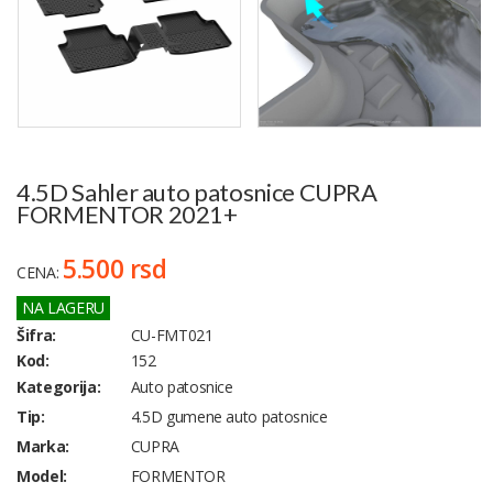
4.5D Sahler auto patosnice CUPRA
FORMENTOR 2021+
5.500 rsd
CENA:
NA LAGERU
Šifra:
CU-FMT021
Kod:
152
Kategorija:
Auto patosnice
Tip:
4.5D gumene auto patosnice
Marka:
CUPRA
Model:
FORMENTOR