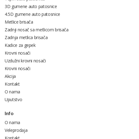
3D gumene auto patosnice
4.5D gumene auto patosnice
Metlice brisača
Zadnji nosač sa metlicom brisača
Zadnja metlica brisača
Kadice za gepek
Krovni nosači
Uzdužni krovni nosači
Krovni nosači
Akcija
Kontakt
O nama
Uputstvo
Info
O nama
Veleprodaja
Kontakt