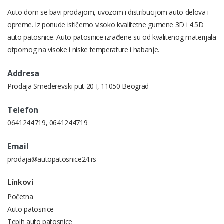
Auto dom se bavi prodajom, uvozom i distribucijom auto delova i
opreme. Iz ponude ističemo visoko kvalitetne gumene 3D i 4.5D
auto patosnice. Auto patosnice izrađene su od kvalitenog materijala
otpornog na visoke i niske temperature i habanje.
Addresa
Prodaja Smederevski put 20 I, 11050 Beograd
Telefon
0641244719
,
0641244719
Email
prodaja@autopatosnice24.rs
Linkovi
Početna
Auto patosnice
Tepih auto patosnice