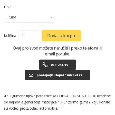
Boja
Crna
Dodaj u korpu
Količina
Ovaj proizvod možete naručiti i preko telefona ili
email poruke.
0641244719
prodaja@autopatosnice24.rs
4.5D gumene tipske patosnice za CUPRA FORMENTOR su izrađene
od najnovije generacije materjala "TPE" (termo guma), koju koriste
svi vodeći proizvođači automobila.