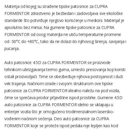
Materija od kojeg su izrađene tipske patosnice za CUPRA
FORMENTOR zdrastveno je bezbedan i zadovoljava sve ekološke
standarde što potvrđuje njegovo korisćenje u medicini. Materijal je
apsolutno bez mirisa. Na gumene tipske patosnice za CUPRA
FORMENTOR od ovog materijla ne utiču temperaturne promene
od -50°C do +80°C, tako da ne dolazi do njihovog širenja, savijanja i
pucanja.
Auto patosnice 4.5D za CUPRA FORMENTOR se proizvode
tehnikom ubrizgavanja termo guma, umesto presovanja koji koristi
ostali proizvodjači. Time se obezbeđuje njihova postojanost i duži
vek trajanja. Načinom izrade i svojom strukturom ove tipske
patosnice za CUPRA FORMENTOR idealno naležu na pod vozila,
čime se sprečava prodor prljavštine ispod prostirke. Gumene 4.5D
auto patosnice za CUPRA FORMENTOR idelno se uklapaju u
enterijer vozila što je omogućeno trodimenzialnom lasersko-
vođenim naćinom sečenja. Deo auto patosnice za CUPRA
FORMENTOR koje se proteže ispod pedala nije lepljen kao kod