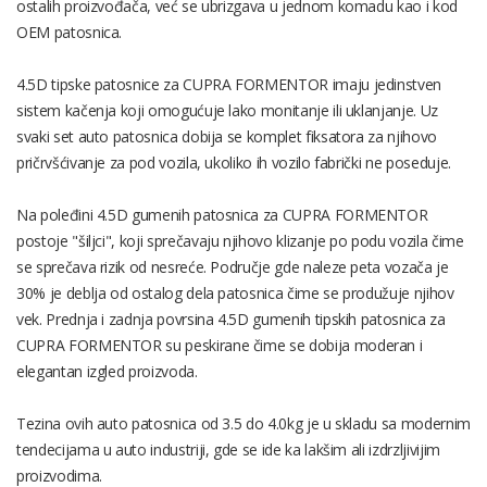
ostalih proizvođača, već se ubrizgava u jednom komadu kao i kod
OEM patosnica.
4.5D tipske patosnice za CUPRA FORMENTOR imaju jedinstven
sistem kačenja koji omogućuje lako monitanje ili uklanjanje. Uz
svaki set auto patosnica dobija se komplet fiksatora za njihovo
pričrvšćivanje za pod vozila, ukoliko ih vozilo fabrički ne poseduje.
Na poleđini 4.5D gumenih patosnica za CUPRA FORMENTOR
postoje "šiljci", koji sprečavaju njihovo klizanje po podu vozila čime
se sprečava rizik od nesreće. Područje gde naleze peta vozača je
30% je deblja od ostalog dela patosnica čime se produžuje njihov
vek. Prednja i zadnja povrsina 4.5D gumenih tipskih patosnica za
CUPRA FORMENTOR su peskirane čime se dobija moderan i
elegantan izgled proizvoda.
Tezina ovih auto patosnica od 3.5 do 4.0kg je u skladu sa modernim
tendecijama u auto industriji, gde se ide ka lakšim ali izdrzljivijim
proizvodima.