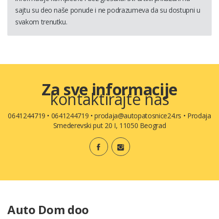
sajtu su deo naše ponude i ne podrazumeva da su dostupni u
svakom trenutku.
Za sve informacije
kontaktirajte nas
0641244719
•
0641244719
•
prodaja@autopatosnice24.rs
•
Prodaja
Smederevski put 20 I, 11050 Beograd
Auto Dom doo