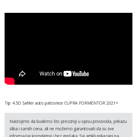
Tip: 4.5D Sahler auto patosnice CUPRA FORMENTOR 2021+
Nastojimo da budemo što precizniji u opisu proizvoda, prikazu
slika i samih cena, ali ne možemo garantovati da su sve
informacije kompletne i bez grešaka. Svi artikli prikazani na