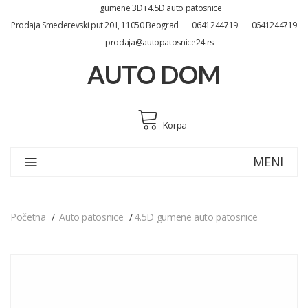
gumene 3D i 4.5D auto patosnice
Prodaja Smederevski put 20 I, 11050 Beograd
0641244719
0641244719
prodaja@autopatosnice24.rs
AUTO DOM
Korpa
MENI
Početna
Auto patosnice
4.5D gumene auto patosnice