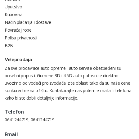
Uputstvo
Kupovina
Način plaćanja i dostave
Povraćaj robe
Polisa privatnosti
B2B
Veleprodaja
Za sve prodavnice auto opreme i auto servise obezbeđeni su
posebni popusti. Gumene 3D i 4.5D auto patosnice direktno
uvozimo od vodeći proizvođača iz te oblasti tako da su naše cene
konkurentne na tržištu. Kontaktirajte nas putem e-maila ili telefona
kako bi ste dobili detaljnije informacije.
Telefon
0641244719
,
0641244719
Email