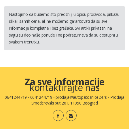
Nastojimo da budemo što precizniji u opisu proizvoda, prikazu
slika i samih cena, ali ne možemo garantovati da su sve
informacije kompletne i bez grešaka. Svi artikli prikazani na
sajtu su deo naše ponude i ne podrazumeva da su dostupni u
svakom trenutku.
Za sve informacije
kontaktirajte nas
0641244719
•
0641244719
•
prodaja@autopatosnice24.rs
•
Prodaja
Smederevski put 20 I, 11050 Beograd