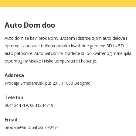
Auto Dom doo
Auto dom se bavi prodajom, uvozom i distribucijom auto delova i
opreme. Iz ponude ističemo visoko kvalitetne gumene 3D i 4.5D
auto patosnice. Auto patosnice izrađene su od kvalitenog materijala
otpornog na visoke i niske temperature i habanje.
Addresa
Prodaja Smederevski put 20 I, 11050 Beograd
Telefon
0641244719
,
0641244719
Email
prodaja@autopatosnice24.rs