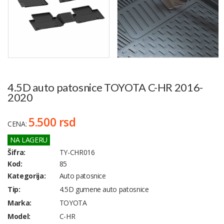
4.5D auto patosnice TOYOTA C-HR 2016-
2020
5.500 rsd
CENA:
NA LAGERU
Šifra:
TY-CHR016
Kod:
85
Kategorija:
Auto patosnice
Tip:
4.5D gumene auto patosnice
Marka:
TOYOTA
Model:
C-HR