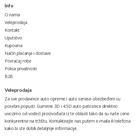
Info
O nama
Veleprodaja
Kontakt
Uputstvo
Kupovina
Način plaćanja i dostave
Povraćaj robe
Polisa privatnosti
B2B
Veleprodaja
Za sve prodavnice auto opreme i auto servise obezbeđeni su
posebni popusti. Gumene 3D i 4.5D auto patosnice direktno
uvozimo od vodeći proizvođača iz te oblasti tako da su naše cene
konkurentne na tržištu. Kontaktirajte nas putem e-maila ili telefona
kako bi ste dobili detaljnije informacije.