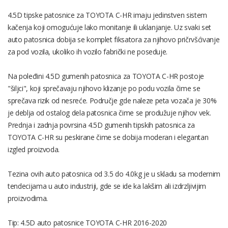
4.5D tipske patosnice za TOYOTA C-HR imaju jedinstven sistem
kačenja koji omogućuje lako monitanje ili uklanjanje. Uz svaki set
auto patosnica dobija se komplet fiksatora za njihovo pričrvšćivanje
za pod vozila, ukoliko ih vozilo fabrički ne poseduje.
Na poleđini 4.5D gumenih patosnica za TOYOTA C-HR postoje
"šiljci", koji sprečavaju njihovo klizanje po podu vozila čime se
sprečava rizik od nesreće. Područje gde naleze peta vozača je 30%
je deblja od ostalog dela patosnica čime se produžuje njihov vek.
Prednja i zadnja povrsina 4.5D gumenih tipskih patosnica za
TOYOTA C-HR su peskirane čime se dobija moderan i elegantan
izgled proizvoda.
Tezina ovih auto patosnica od 3.5 do 4.0kg je u skladu sa modernim
tendecijama u auto industriji, gde se ide ka lakšim ali izdrzljivijim
proizvodima.
Tip: 4.5D auto patosnice TOYOTA C-HR 2016-2020