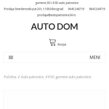
gumene 3D i 4.5D auto patosnice
Prodaja Smederevski put 20 I, 11050 Beograd
0641244719
0641244719
prodaja@autopatosnice24.rs
AUTO DOM
Korpa
MENI
Početna
Auto patosnice
4.5D gumene auto patosnice