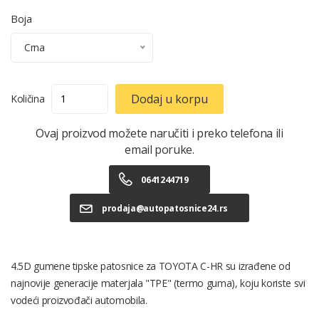
Boja
Crna
Dodaj u korpu
Količina
Ovaj proizvod možete naručiti i preko telefona ili
email poruke.
0641244719
prodaja@autopatosnice24.rs
4.5D gumene tipske patosnice za TOYOTA C-HR su izrađene od
najnovije generacije materjala "TPE" (termo guma), koju koriste svi
vodeći proizvođači automobila.