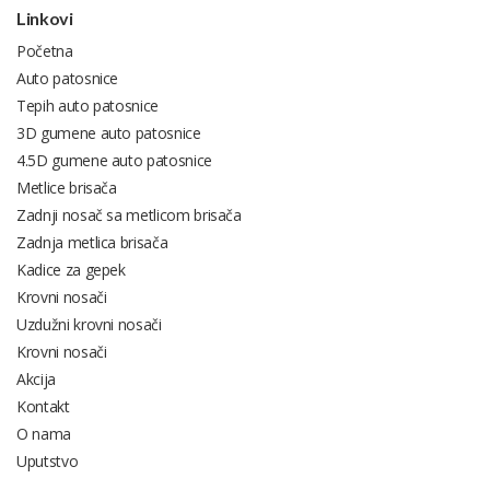
Linkovi
Početna
Auto patosnice
Tepih auto patosnice
3D gumene auto patosnice
4.5D gumene auto patosnice
Metlice brisača
Zadnji nosač sa metlicom brisača
Zadnja metlica brisača
Kadice za gepek
Krovni nosači
Uzdužni krovni nosači
Krovni nosači
Akcija
Kontakt
O nama
Uputstvo