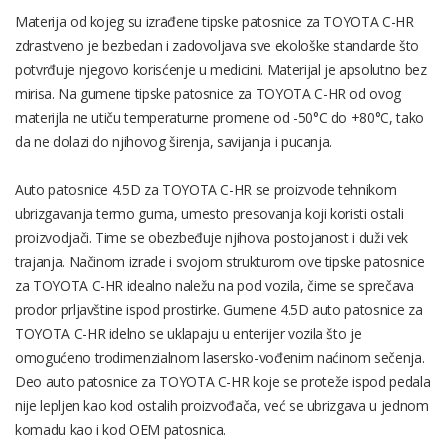
Materija od kojeg su izrađene tipske patosnice za TOYOTA C-HR
zdrastveno je bezbedan i zadovoljava sve ekološke standarde što
potvrđuje njegovo korisćenje u medicini. Materijal je apsolutno bez
mirisa. Na gumene tipske patosnice za TOYOTA C-HR od ovog
materijla ne utiču temperaturne promene od -50°C do +80°C, tako
da ne dolazi do njihovog širenja, savijanja i pucanja.
Auto patosnice 4.5D za TOYOTA C-HR se proizvode tehnikom
ubrizgavanja termo guma, umesto presovanja koji koristi ostali
proizvodjači. Time se obezbeđuje njihova postojanost i duži vek
trajanja. Načinom izrade i svojom strukturom ove tipske patosnice
za TOYOTA C-HR idealno naležu na pod vozila, čime se sprečava
prodor prljavštine ispod prostirke. Gumene 4.5D auto patosnice za
TOYOTA C-HR idelno se uklapaju u enterijer vozila što je
omogućeno trodimenzialnom lasersko-vođenim naćinom sečenja.
Deo auto patosnice za TOYOTA C-HR koje se proteže ispod pedala
nije lepljen kao kod ostalih proizvođača, već se ubrizgava u jednom
komadu kao i kod OEM patosnica.