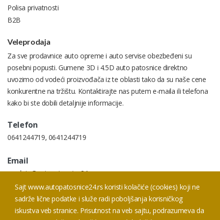
Polisa privatnosti
B2B
Veleprodaja
Za sve prodavnice auto opreme i auto servise obezbeđeni su
posebni popusti. Gumene 3D i 4.5D auto patosnice direktno
uvozimo od vodeći proizvođača iz te oblasti tako da su naše cene
konkurentne na tržištu. Kontaktirajte nas putem e-maila ili telefona
kako bi ste dobili detaljnije informacije.
Telefon
0641244719
,
0641244719
Email
prodaja@autopatosnice24.rs
Sajt www.autopatosnice24.rs koristi kolačiće (cookies) koji ne
Addresa
sadrže lične podatke i služe radi poboljšanja korisničkog
Prodaja Smederevski put 20 I, 11050 Beograd
iskustva veb stranice. Prisutnost na veb sajtu, podrazumeva da