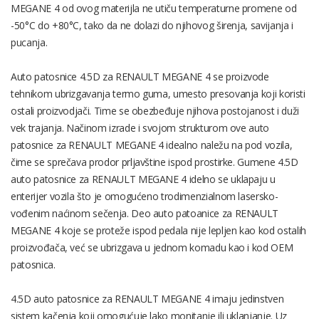
MEGANE 4 od ovog materijla ne utiču temperaturne promene od
-50°C do +80°C, tako da ne dolazi do njihovog širenja, savijanja i
pucanja.
Auto patosnice 4.5D za RENAULT MEGANE 4 se proizvode
tehnikom ubrizgavanja termo guma, umesto presovanja koji koristi
ostali proizvodjači. Time se obezbeđuje njihova postojanost i duži
vek trajanja. Načinom izrade i svojom strukturom ove auto
patosnice za RENAULT MEGANE 4 idealno naležu na pod vozila,
čime se sprečava prodor prljavštine ispod prostirke. Gumene 4.5D
auto patosnice za RENAULT MEGANE 4 idelno se uklapaju u
enterijer vozila što je omogućeno trodimenzialnom lasersko-
vođenim naćinom sečenja. Deo auto patoanice za RENAULT
MEGANE 4 koje se proteže ispod pedala nije lepljen kao kod ostalih
proizvođača, već se ubrizgava u jednom komadu kao i kod OEM
patosnica.
4.5D auto patosnice za RENAULT MEGANE 4 imaju jedinstven
sistem kačenja koji omogućuje lako monitanje ili uklanjanje. Uz