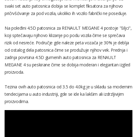
svaki set auto patosnica dobija se komplet fiksatora za njihovo
pričrvšćivanje za pod vozila, ukoliko ih vozilo fabrički ne poseduje.
Na poleđini 4.5D patosnica za RENAULT MEGANE 4 postoje "šiljci",
koji sptečavaju njihovo klizanje po podu vozila čime se sprečava
rizik od nesreće. Područje gde naleze peta vozača je 30% je deblja
od ostalog dela patosnica čime se produžuje njihov vek. Prednja i
zadnja povrsina 4.5D gumenih auto patosnica za RENAULT
MEGANE 4 su peskirane čime se dobija moderan i elegantan izgled
proizvoda.
Tezina ovih auto patosnica od 3.5 do 4.0kg je u skladu sa modernim
tendecijama u auto industriji, gde se ide ka lakšim ali izdrzljivijim
proizvodima.