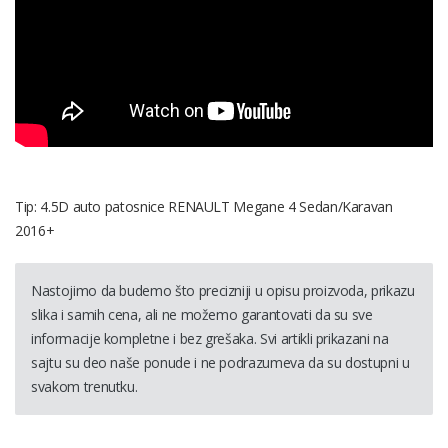
Tip: 4.5D auto patosnice RENAULT Megane 4 Sedan/Karavan
2016+
Nastojimo da budemo što precizniji u opisu proizvoda, prikazu
slika i samih cena, ali ne možemo garantovati da su sve
informacije kompletne i bez grešaka. Svi artikli prikazani na
sajtu su deo naše ponude i ne podrazumeva da su dostupni u
svakom trenutku.