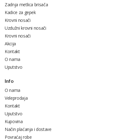
Zadnja metlica brisača
Kadice za gepek
Krovni nosači
Uzdužni krovni nosači
Krovni nosači
Akcija
Kontakt
O nama
Uputstvo
Info
O nama
Veleprodaja
Kontakt
Uputstvo
Kupovina
Način plaćanja i dostave
Povraćaj robe