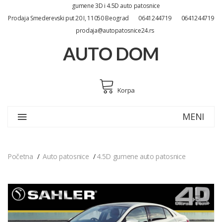
gumene 3D i 4.5D auto patosnice
Prodaja Smederevski put 20 I, 11050 Beograd
0641244719
0641244719
prodaja@autopatosnice24.rs
AUTO DOM
Korpa
MENI
Početna
Auto patosnice
4.5D gumene auto patosnice