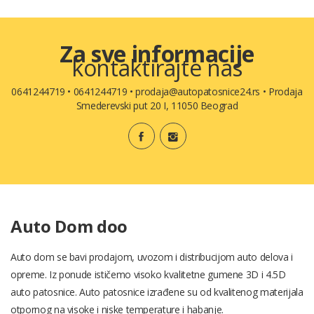
Za sve informacije
kontaktirajte nas
0641244719
•
0641244719
•
prodaja@autopatosnice24.rs
•
Prodaja
Smederevski put 20 I, 11050 Beograd
Auto Dom doo
Auto dom se bavi prodajom, uvozom i distribucijom auto delova i
opreme. Iz ponude ističemo visoko kvalitetne gumene 3D i 4.5D
auto patosnice. Auto patosnice izrađene su od kvalitenog materijala
otpornog na visoke i niske temperature i habanje.