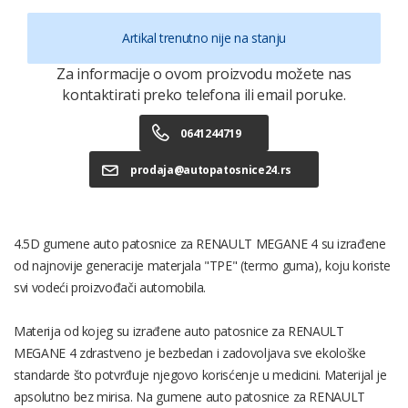
Artikal trenutno nije na stanju
Za informacije o ovom proizvodu možete nas
kontaktirati preko telefona ili email poruke.
0641244719
prodaja@autopatosnice24.rs
4.5D gumene auto patosnice za RENAULT MEGANE 4 su izrađene
od najnovije generacije materjala "TPE" (termo guma), koju koriste
svi vodeći proizvođači automobila.
Materija od kojeg su izrađene auto patosnice za RENAULT
MEGANE 4 zdrastveno je bezbedan i zadovoljava sve ekološke
standarde što potvrđuje njegovo korisćenje u medicini. Materijal je
apsolutno bez mirisa. Na gumene auto patosnice za RENAULT