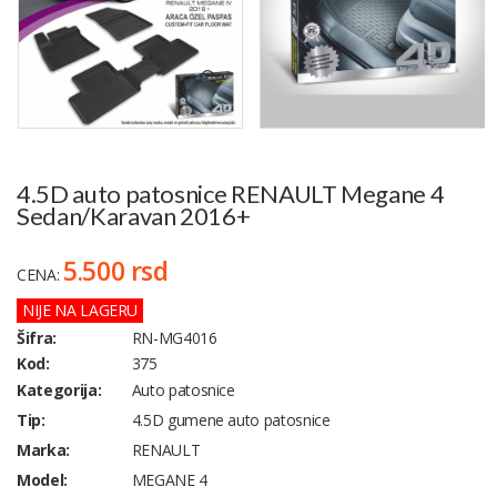
4.5D auto patosnice RENAULT Megane 4
Sedan/Karavan 2016+
5.500 rsd
CENA:
NIJE NA LAGERU
Šifra:
RN-MG4016
Kod:
375
Kategorija:
Auto patosnice
Tip:
4.5D gumene auto patosnice
Marka:
RENAULT
Model:
MEGANE 4