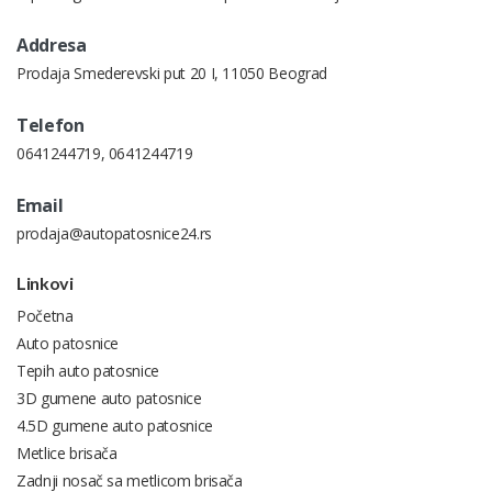
Addresa
Prodaja Smederevski put 20 I, 11050 Beograd
Telefon
0641244719
,
0641244719
Email
prodaja@autopatosnice24.rs
Linkovi
Početna
Auto patosnice
Tepih auto patosnice
3D gumene auto patosnice
4.5D gumene auto patosnice
Metlice brisača
Zadnji nosač sa metlicom brisača