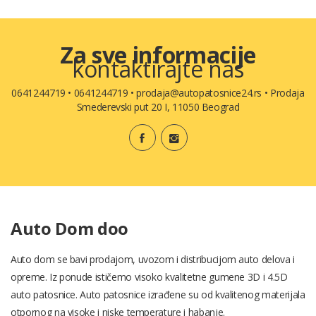
Za sve informacije
kontaktirajte nas
0641244719
•
0641244719
•
prodaja@autopatosnice24.rs
•
Prodaja
Smederevski put 20 I, 11050 Beograd
Auto Dom doo
Auto dom se bavi prodajom, uvozom i distribucijom auto delova i
opreme. Iz ponude ističemo visoko kvalitetne gumene 3D i 4.5D
auto patosnice. Auto patosnice izrađene su od kvalitenog materijala
otpornog na visoke i niske temperature i habanje.