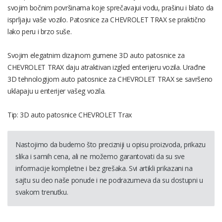
svojim bočnim površinama koje sprečavajui vodu, prašinu i blato da
isprljaju vaše vozilo. Patosnice za CHEVROLET TRAX se praktično
lako peru i brzo suše.
Svojim elegatnim dizajnom gumene 3D auto patosnice za
CHEVROLET TRAX daju atraktivan izgled enterijeru vozila. Urađne
3D tehnologijom auto patosnice za CHEVROLET TRAX se savršeno
uklapaju u enterijer vašeg vozila.
Tip: 3D auto patosnice CHEVROLET Trax
Nastojimo da budemo što precizniji u opisu proizvoda, prikazu
slika i samih cena, ali ne možemo garantovati da su sve
informacije kompletne i bez grešaka. Svi artikli prikazani na
sajtu su deo naše ponude i ne podrazumeva da su dostupni u
svakom trenutku.