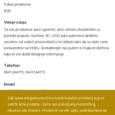
Polisa privatnosti
B2B
Veleprodaja
Za sve prodavnice auto opreme i auto servise obezbeđeni su
posebni popusti. Gumene 3D i 4.5D auto patosnice direktno
uvozimo od vodeći proizvođača iz te oblasti tako da su naše cene
konkurentne na tržištu. Kontaktirajte nas putem e-maila ili telefona
kako bi ste dobili detaljnije informacije.
Telefon
0641244719
,
0641244719
Email
prodaja@autopatosnice24.rs
Sajt www.autopatosnice24.rs koristi kolačiće (cookies) koji ne
Addresa
sadrže lične podatke i služe radi poboljšanja korisničkog
Prodaja Smederevski put 20 I, 11050 Beograd
iskustva veb stranice. Prisutnost na veb sajtu, podrazumeva da