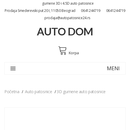
gumene 3D i 4.5D auto patosnice
Prodaja Smederevski put 20 I, 11050 Beograd
0641244719
0641244719
prodaja@autopatosnice24.rs
AUTO DOM
Korpa
MENI
Početna
Auto patosnice
3D gumene auto patosnice