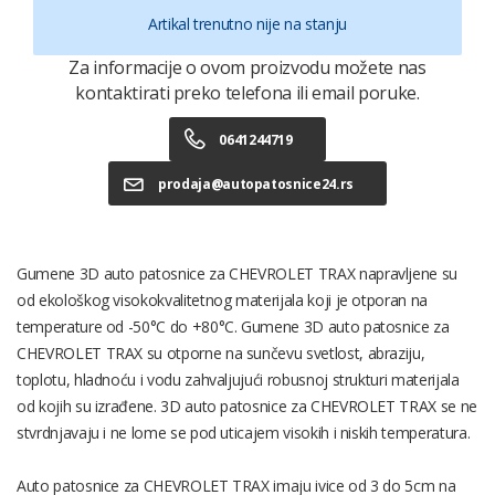
Artikal trenutno nije na stanju
Za informacije o ovom proizvodu možete nas
kontaktirati preko telefona ili email poruke.
0641244719
prodaja@autopatosnice24.rs
Gumene 3D auto patosnice za CHEVROLET TRAX napravljene su
od ekološkog visokokvalitetnog materijala koji je otporan na
temperature od -50°C do +80°C. Gumene 3D auto patosnice za
CHEVROLET TRAX su otporne na sunčevu svetlost, abraziju,
toplotu, hladnoću i vodu zahvaljujući robusnoj strukturi materijala
od kojih su izrađene. 3D auto patosnice za CHEVROLET TRAX se ne
stvrdnjavaju i ne lome se pod uticajem visokih i niskih temperatura.
Auto patosnice za CHEVROLET TRAX imaju ivice od 3 do 5cm na