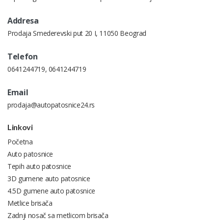
Addresa
Prodaja Smederevski put 20 I, 11050 Beograd
Telefon
0641244719
,
0641244719
Email
prodaja@autopatosnice24.rs
Linkovi
Početna
Auto patosnice
Tepih auto patosnice
3D gumene auto patosnice
4.5D gumene auto patosnice
Metlice brisača
Zadnji nosač sa metlicom brisača