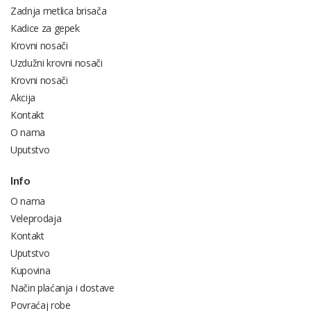
Zadnja metlica brisača
Kadice za gepek
Krovni nosači
Uzdužni krovni nosači
Krovni nosači
Akcija
Kontakt
O nama
Uputstvo
Info
O nama
Veleprodaja
Kontakt
Uputstvo
Kupovina
Način plaćanja i dostave
Povraćaj robe